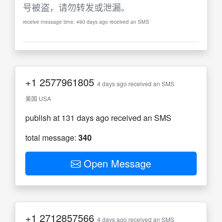
号被盗，请勿转发或泄漏。
receive message time: 490 days ago received an SMS
+1
2577961805
4 days ago received an SMS
美国 USA
publish at 131 days ago received an SMS
total message:
340
Open Message
+1
2712857566
4 days ago received an SMS