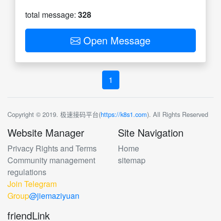
total message:
328
Open Message
1
Copyright © 2019. 极速接码平台(
https://k8s1.com
). All Rights Reserved
Website Manager
Site Navigation
Privacy Rights and Terms
Home
Community management
sitemap
regulations
Join Telegram
Group
@jiemaziyuan
friendLink