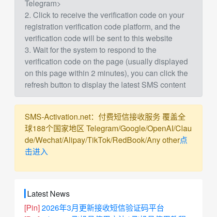
Telegram>
2. Click to receive the verification code on your
registration verification code platform, and the
verification code will be sent to this website
3. Wait for the system to respond to the
verification code on the page (usually displayed
on this page within 2 minutes), you can click the
refresh button to display the latest SMS content
SMS-Activation.net：付费短信接收服务 覆盖全
球188个国家地区 Telegram/Google/OpenAI/Clau
de/Wechat/Alipay/TikTok/RedBook/Any other
点
击进入
Latest News
[Pin]
2026年3月更新接收短信验证码平台