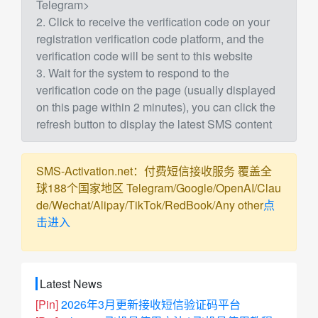
Telegram>
2. Click to receive the verification code on your
registration verification code platform, and the
verification code will be sent to this website
3. Wait for the system to respond to the
verification code on the page (usually displayed
on this page within 2 minutes), you can click the
refresh button to display the latest SMS content
SMS-Activation.net：付费短信接收服务 覆盖全
球188个国家地区 Telegram/Google/OpenAI/Clau
de/Wechat/Alipay/TikTok/RedBook/Any other
点
击进入
Latest News
[Pin]
2026年3月更新接收短信验证码平台