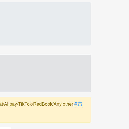
pay/TikTok/RedBook/Any other
点击