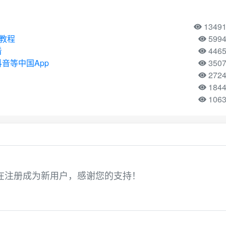
1349
用教程
599
看
446
音等中国App
350
272
184
106
正在注册成为新用户，感谢您的支持！