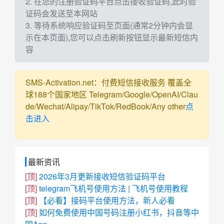
2. 在您的注册验证码平台点击接收验证码,此时验
证码会发送至本网站
3. 等待系统响应验证码至页面(通常2分钟内会显
示在本页面),您可以点击刷新按钮显示最新短信内
容
SMS-Activation.net：付费短信接收服务 覆盖全
球188个国家地区 Telegram/Google/OpenAI/Clau
de/Wechat/Alipay/TikTok/RedBook/Any other
点
击进入
最新资讯
[顶]
2026年3月更新接收短信验证码平台
[顶]
telegram飞机号使用方法 | 飞机号使用教程
[顶]
【必看】接码平台使用方法，新人必看
[顶]
如何免费使用中国号码注册小红书，抖音等中