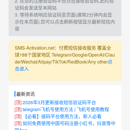
2. 在您的注册验证码平台点击接收验证码,此时验
证码会发送至本网站
3. 等待系统响应验证码至页面(通常2分钟内会显
示在本页面),您可以点击刷新按钮显示最新短信内
容
SMS-Activation.net：付费短信接收服务 覆盖全
球188个国家地区 Telegram/Google/OpenAI/Clau
de/Wechat/Alipay/TikTok/RedBook/Any other
点
击进入
最新资讯
[顶]
2026年3月更新接收短信验证码平台
[顶]
telegram飞机号使用方法 | 飞机号使用教程
[顶]
【必看】接码平台使用方法，新人必看
[顶]
如何免费使用中国号码注册小红书，抖音等中