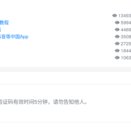
1349
用教程
599
看
446
音等中国App
350
272
184
106
本验证码有效时间5分钟，请勿告知他人。