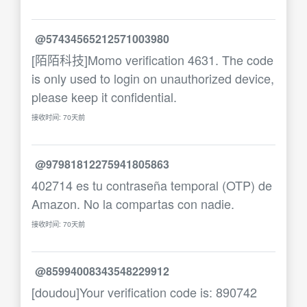
@57434565212571003980
[陌陌科技]Momo verification 4631. The code
is only used to login on unauthorized device,
please keep it confidential.
接收时间: 70天前
@97981812275941805863
402714 es tu contraseña temporal (OTP) de
Amazon. No la compartas con nadie.
接收时间: 70天前
@85994008343548229912
[doudou]Your verification code is: 890742