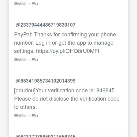
接收时间: 71天前
@23379444486719830107
PayPal: Thanks for confirming your phone
number. Log in or get the app to manage
settings: https://py.pl/OHQ8rU0MFf
接收时间: 71天前
@85341985734102014399
[doudou]Your verification code is: 846845
Please do not disclose the verification code
to others.
接收时间: 71天前
@64317278859311556345