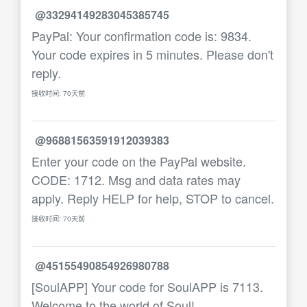
@33294149283045385745
PayPal: Your confirmation code is: 9834.
Your code expires in 5 minutes. Please don't
reply.
接收时间: 70天前
@96881563591912039383
Enter your code on the PayPal website.
CODE: 1712. Msg and data rates may
apply. Reply HELP for help, STOP to cancel.
接收时间: 70天前
@45155490854926980788
[SoulAPP] Your code for SoulAPP is 7113.
Welcome to the world of Soul!