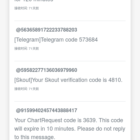
接收时间: 71天前
@56365891722233788203
[Telegram]Telegram code 573684
接收时间: 71天前
@59582277136036979960
[Skout]Your Skout verification code is 4810.
接收时间: 71天前
@91599402457443888417
Your ChartRequest code is 3639. This code
will expire in 10 minutes. Please do not reply
to this message.