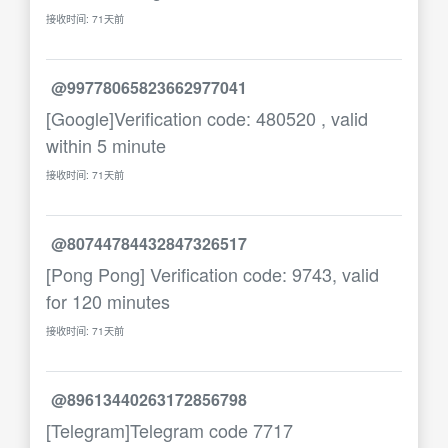
接收时间: 71天前
@99778065823662977041
[Google]Verification code: 480520 , valid
within 5 minute
接收时间: 71天前
@80744784432847326517
[Pong Pong] Verification code: 9743, valid
for 120 minutes
接收时间: 71天前
@89613440263172856798
[Telegram]Telegram code 7717