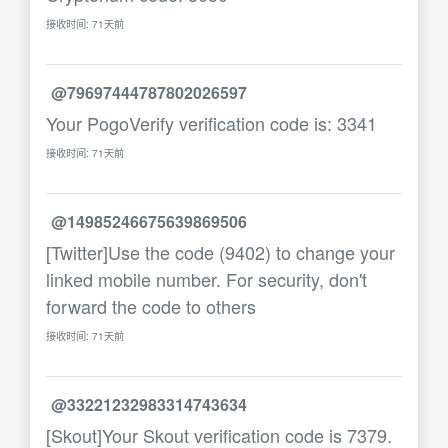
接收时间: 71天前
@79697444787802026597
Your PogoVerify verification code is: 3341
接收时间: 71天前
@14985246675639869506
[Twitter]Use the code (9402) to change your
linked mobile number. For security, don't
forward the code to others
接收时间: 71天前
@33221232983314743634
[Skout]Your Skout verification code is 7379.