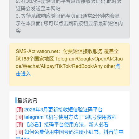
2. 在您的注册验证码平台点击接收验证码,此时验
证码会发送至本网站
3. 等待系统响应验证码至页面(通常2分钟内会显
示在本页面),您可以点击刷新按钮显示最新短信内
容
SMS-Activation.net：付费短信接收服务 覆盖全
球188个国家地区 Telegram/Google/OpenAI/Clau
de/Wechat/Alipay/TikTok/RedBook/Any other
点
击进入
最新资讯
[顶]
2026年3月更新接收短信验证码平台
[顶]
telegram飞机号使用方法 | 飞机号使用教程
[顶]
【必看】接码平台使用方法，新人必看
[顶]
如何免费使用中国号码注册小红书，抖音等中