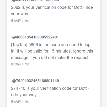
2062 is your verification code for Dott - ride
your way.
接收时间: 71天前
@48361854169305522481
[TapTap] 5806 is the code you need to log
in. It will be valid for 15 minutes. Ignore this
message if you did not make the request.
接收时间: 71天前
@79204932465168801149
274740 is your verification code for Dott -
ride your way.
接收时间: 71天前