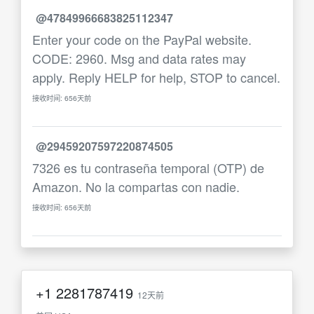
@47849966683825112347
Enter your code on the PayPal website.
CODE: 2960. Msg and data rates may
apply. Reply HELP for help, STOP to cancel.
接收时间: 656天前
@29459207597220874505
7326 es tu contraseña temporal (OTP) de
Amazon. No la compartas con nadie.
接收时间: 656天前
+1
2281787419
12天前