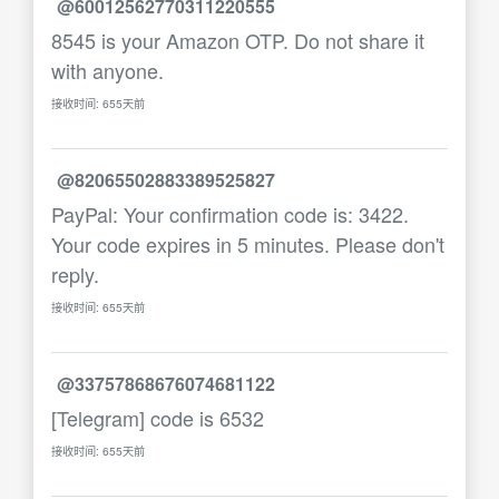
@60012562770311220555
8545 is your Amazon OTP. Do not share it
with anyone.
接收时间: 655天前
@82065502883389525827
PayPal: Your confirmation code is: 3422.
Your code expires in 5 minutes. Please don't
reply.
接收时间: 655天前
@33757868676074681122
[Telegram] code is 6532
接收时间: 655天前