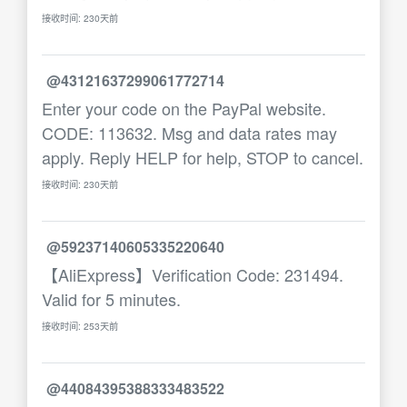
接收时间: 230天前
@43121637299061772714
Enter your code on the PayPal website.
CODE: 113632. Msg and data rates may
apply. Reply HELP for help, STOP to cancel.
接收时间: 230天前
@59237140605335220640
【AliExpress】Verification Code: 231494.
Valid for 5 minutes.
接收时间: 253天前
@44084395388333483522