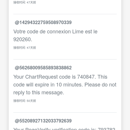
接收时间: 47天前
@14294322759508970339
Votre code de connexion Lime est le
920260.
接收时间: 47天前
@56268009585893838862
Your ChartRequest code is 740847. This
code will expire in 10 minutes. Please do not
reply to this message.
接收时间: 50天前
@55208927132033792639
Your PogoVerify verification code is: 793782