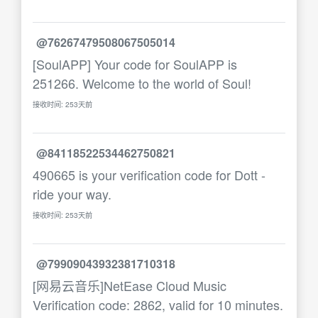
@76267479508067505014
[SoulAPP] Your code for SoulAPP is
251266. Welcome to the world of Soul!
接收时间: 253天前
@84118522534462750821
490665 is your verification code for Dott -
ride your way.
接收时间: 253天前
@79909043932381710318
[网易云音乐]NetEase Cloud Music
Verification code: 2862, valid for 10 minutes.