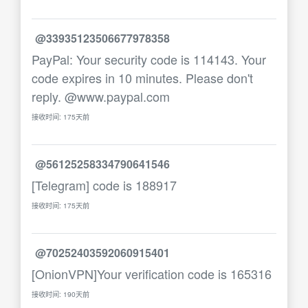
@33935123506677978358
PayPal: Your security code is 114143. Your
code expires in 10 minutes. Please don't
reply. @www.paypal.com
接收时间: 175天前
@56125258334790641546
[Telegram] code is 188917
接收时间: 175天前
@70252403592060915401
[OnionVPN]Your verification code is 165316
接收时间: 190天前