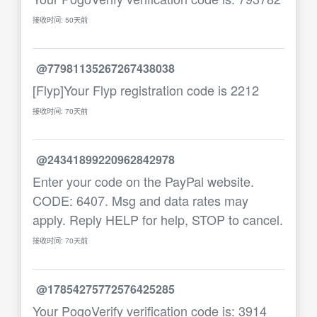
接收时间: 50天前
@77981135267267438038
[Flyp]Your Flyp registration code is 2212
接收时间: 70天前
@24341899220962842978
Enter your code on the PayPal website.
CODE: 6407. Msg and data rates may
apply. Reply HELP for help, STOP to cancel.
接收时间: 70天前
@17854275772576425285
Your PogoVerify verification code is: 3914