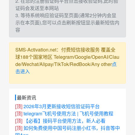
2. 在您的注册验证码平台点击接收验证码,此时验
证码会发送至本网站
3. 等待系统响应验证码至页面(通常2分钟内会显
示在本页面),您可以点击刷新按钮显示最新短信内
容
SMS-Activation.net：付费短信接收服务 覆盖全
球188个国家地区 Telegram/Google/OpenAI/Clau
de/Wechat/Alipay/TikTok/RedBook/Any other
点
击进入
最新资讯
[顶]
2026年3月更新接收短信验证码平台
[顶]
telegram飞机号使用方法 | 飞机号使用教程
[顶]
【必看】接码平台使用方法，新人必看
[顶]
如何免费使用中国号码注册小红书，抖音等中