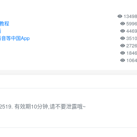
1349
用教程
599
看
446
音等中国App
351
272
184
106
519. 有效期10分钟,请不要泄露哦~