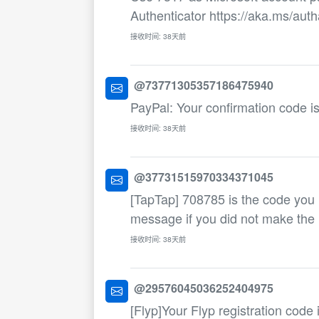
Authenticator https://aka.ms/aut
接收时间: 38天前
@73771305357186475940
PayPal: Your confirmation code is
接收时间: 38天前
@37731515970334371045
[TapTap] 708785 is the code you ne
message if you did not make the 
接收时间: 38天前
@29576045036252404975
[Flyp]Your Flyp registration code