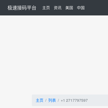
极速接码平台
(current)
主页
资讯
美国
中国
主页
列表
+1 2717797597