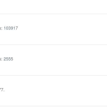
is: 103917
is: 2555
77.