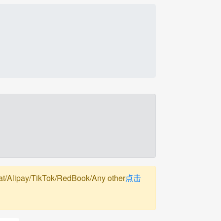
pay/TikTok/RedBook/Any other
点击