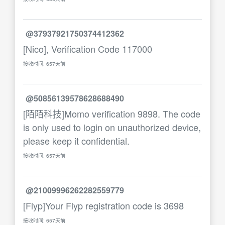
@37937921750374412362
[Nico], Verification Code 117000
接收时间: 657天前
@50856139578628688490
[陌陌科技]Momo verification 9898. The code
is only used to login on unauthorized device,
please keep it confidential.
接收时间: 657天前
@21009996262282559779
[Flyp]Your Flyp registration code is 3698
接收时间: 657天前