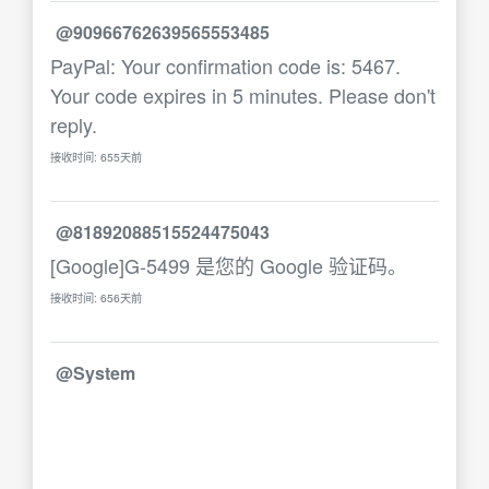
@90966762639565553485
PayPal: Your confirmation code is: 5467.
Your code expires in 5 minutes. Please don't
reply.
接收时间: 655天前
@81892088515524475043
[Google]G-5499 是您的 Google 验证码。
接收时间: 656天前
@System