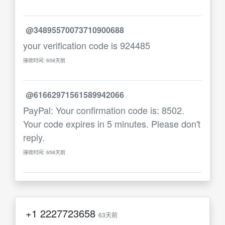
@34895570073710900688
your verification code is 924485
接收时间: 658天前
@61662971561589942066
PayPal: Your confirmation code is: 8502.
Your code expires in 5 minutes. Please don't
reply.
接收时间: 658天前
+1
2227723658
63天前