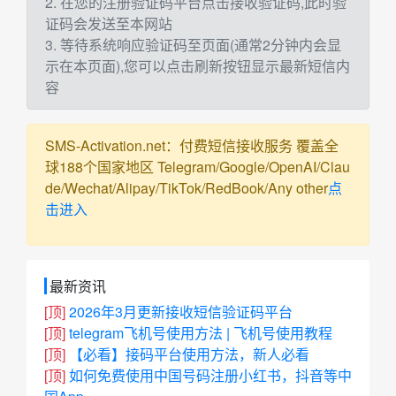
2. 在您的注册验证码平台点击接收验证码,此时验
证码会发送至本网站
3. 等待系统响应验证码至页面(通常2分钟内会显
示在本页面),您可以点击刷新按钮显示最新短信内
容
SMS-Activation.net：付费短信接收服务 覆盖全
球188个国家地区 Telegram/Google/OpenAI/Clau
de/Wechat/Alipay/TikTok/RedBook/Any other
点
击进入
最新资讯
[顶]
2026年3月更新接收短信验证码平台
[顶]
telegram飞机号使用方法 | 飞机号使用教程
[顶]
【必看】接码平台使用方法，新人必看
[顶]
如何免费使用中国号码注册小红书，抖音等中