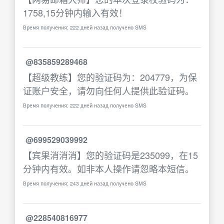
1758,15分钟内输入有效！
Время получения: 222 дней назад получено SMS
@835859289468
【超级教练】您的验证码为：204779，为保
证账户安全，请勿向任何人提供此验证码。
Время получения: 222 дней назад получено SMS
@699529039992
【宾果消消消】您的验证码是235099，在15
分钟内有效。如非本人操作请忽略本短信。
Время получения: 243 дней назад получено SMS
@228540816977