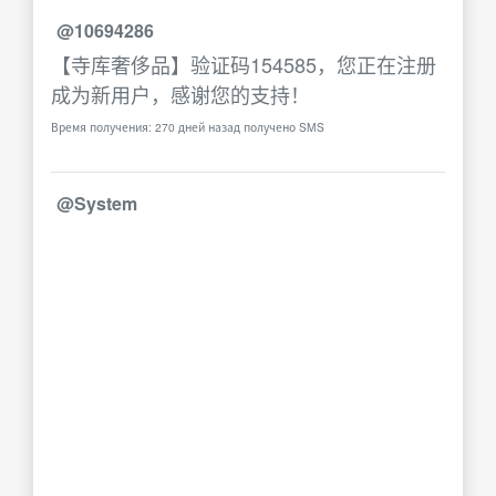
@10694286
【寺库奢侈品】验证码154585，您正在注册
成为新用户，感谢您的支持！
Время получения: 270 дней назад получено SMS
@System