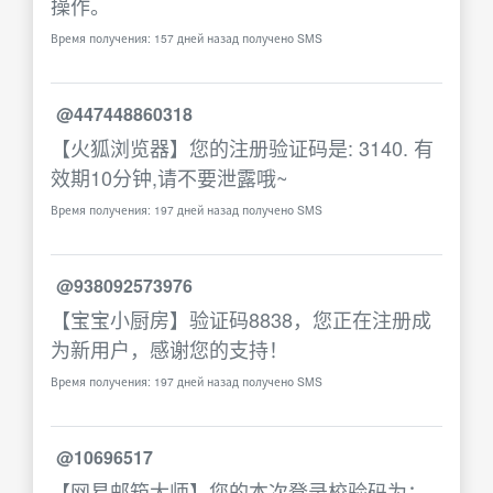
操作。
Время получения: 157 дней назад получено SMS
@447448860318
【火狐浏览器】您的注册验证码是: 3140. 有
效期10分钟,请不要泄露哦~
Время получения: 197 дней назад получено SMS
@938092573976
【宝宝小厨房】验证码8838，您正在注册成
为新用户，感谢您的支持！
Время получения: 197 дней назад получено SMS
@10696517
【网易邮箱大师】您的本次登录校验码为：