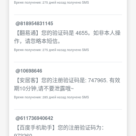
Время получения: 275 дней назад получено SMS
@818954831145
【翻易通】您的验证码是 4655。如非本人操
作，请忽略本短信。
Время получения: 275 дней назад получено SMS
@10698646
【安居客】您的注册验证码是: 747965. 有效
期10分钟,请不要泄露哦~
Время получения: 285 дней назад получено SMS
@611736940642
【百度手机助手】您的注册验证码为：
973260。