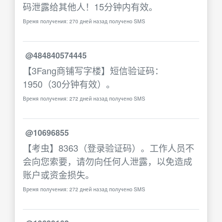
码泄露给其他人！15分钟内有效。
Время получения: 270 дней назад получено SMS
@484840574445
【3Fang商铺写字楼】短信验证码：
1950（30分钟有效）。
Время получения: 272 дней назад получено SMS
@10696855
【考虫】8363（登录验证码）。工作人员不
会向您索要，请勿向任何人泄露，以免造成
账户或资金损失。
Время получения: 272 дней назад получено SMS