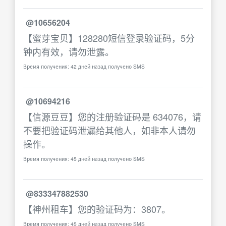
@10656204
【蜜芽宝贝】128280短信登录验证码，5分
钟内有效，请勿泄露。
Время получения: 42 дней назад получено SMS
@10694216
【信源豆豆】您的注册验证码是 634076，请
不要把验证码泄漏给其他人，如非本人请勿
操作。
Время получения: 45 дней назад получено SMS
@833347882530
【神州租车】您的验证码为：3807。
Время получения: 45 дней назад получено SMS