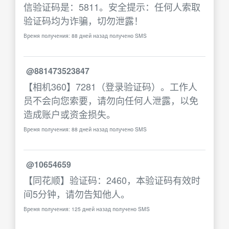
信验证码是：5811。安全提示：任何人索取
验证码均为诈骗，切勿泄露！
Время получения: 88 дней назад получено SMS
@881473523847
【相机360】7281（登录验证码）。工作人
员不会向您索要，请勿向任何人泄露，以免
造成账户或资金损失。
Время получения: 88 дней назад получено SMS
@10654659
【同花顺】验证码：2460，本验证码有效时
间5分钟，请勿告知他人。
Время получения: 125 дней назад получено SMS