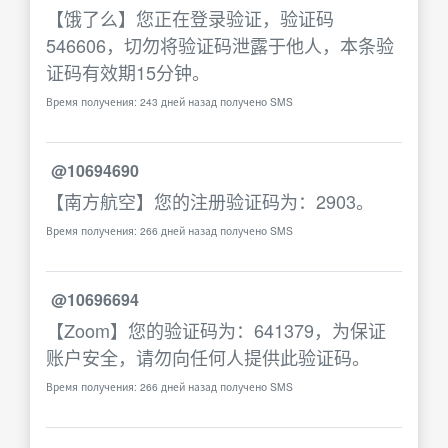
【饿了么】您正在登录验证，验证码
546606，切勿将验证码泄露于他人，本条验
证码有效期15分钟。
Время получения: 243 дней назад получено SMS
@10694690
【南方航空】您的注册验证码为：2903。
Время получения: 266 дней назад получено SMS
@10696694
【Zoom】您的验证码为：641379，为保证
账户安全，请勿向任何人提供此验证码。
Время получения: 266 дней назад получено SMS