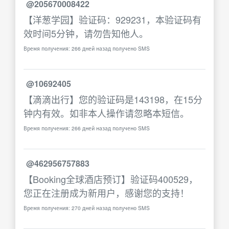
@205670008422
【洋葱学园】验证码：929231，本验证码有
效时间5分钟，请勿告知他人。
Время получения: 266 дней назад получено SMS
@10692405
【滴滴出行】您的验证码是143198，在15分
钟内有效。如非本人操作请忽略本短信。
Время получения: 266 дней назад получено SMS
@462956757883
【Booking全球酒店预订】验证码400529，
您正在注册成为新用户，感谢您的支持！
Время получения: 270 дней назад получено SMS