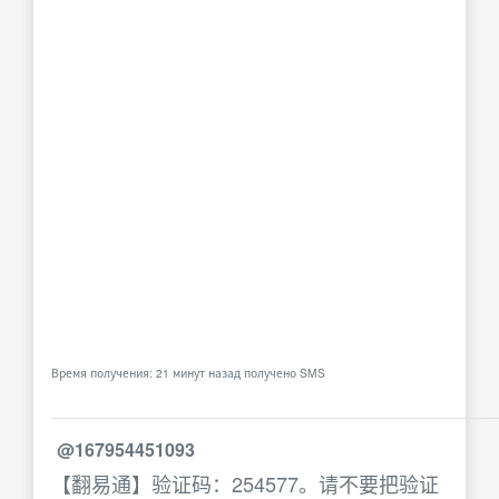
Время получения: 21 минут назад получено SMS
@167954451093
【翻易通】验证码：254577。请不要把验证