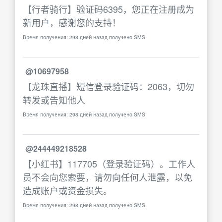
【行者骑行】验证码6395，您正在注册成为
新用户，感谢您的支持！
Время получения: 298 дней назад получено SMS
@10697958
【龙珠直播】短信登录验证码：2063，切勿
转发或告知他人
Время получения: 298 дней назад получено SMS
@244449218528
【小红书】117705（登录验证码）。工作人
员不会向您索要，请勿向任何人泄露，以免
造成账户或资金损失。
Время получения: 298 дней назад получено SMS