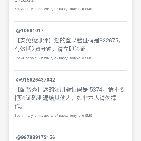
Время получения: 285 дней назад получено SMS
@10691017
【安兔兔测评】您的登录验证码是922675，
有效期为5分钟，请立即验证。
Время получения: 297 дней назад получено SMS
@915626437042
【配音秀】您的注册验证码是 5374，请不要
把验证码泄漏给其他人，如非本人请勿操
作。
Время получения: 297 дней назад получено SMS
@997889172156