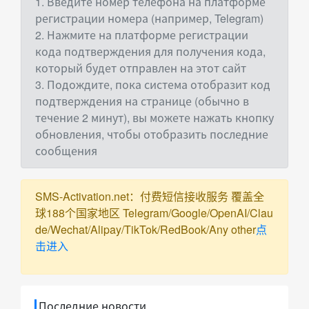
1. Введите номер телефона на платформе
регистрации номера (например, Telegram)
2. Нажмите на платформе регистрации
кода подтверждения для получения кода,
который будет отправлен на этот сайт
3. Подождите, пока система отобразит код
подтверждения на странице (обычно в
течение 2 минут), вы можете нажать кнопку
обновления, чтобы отобразить последние
сообщения
SMS-Activation.net：付费短信接收服务 覆盖全
球188个国家地区 Telegram/Google/OpenAI/Clau
de/Wechat/Alipay/TikTok/RedBook/Any other
点
击进入
Последние новости