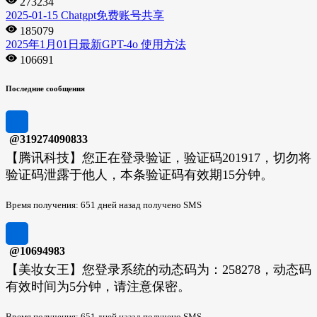
273234
2025-01-15 Chatgpt免费账号共享
185079
2025年1月01日最新GPT-4o 使用方法
106691
Последние сообщения
@319274090833
【腾讯科技】您正在登录验证，验证码201917，切勿将
验证码泄露于他人，本条验证码有效期15分钟。
Время получения: 651 дней назад получено SMS
@10694983
【美妆女王】您登录系统的动态码为：258278，动态码
有效时间为5分钟，请注意保密。
Время получения: 651 дней назад получено SMS