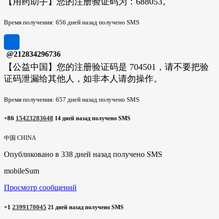
【用药助手】您的注册验证码为：688053。
Время получения: 656 дней назад получено SMS
@212834296736
【公益中国】您的注册验证码是 704501，请不要把验
证码泄漏给其他人，如非本人请勿操作。
Время получения: 657 дней назад получено SMS
+86
15423283648
14 дней назад получено SMS
中国 CHINA
Опубликовано в 338 дней назад получено SMS
mobileSum
Просмотр сообщений
+1
2399170045
21 дней назад получено SMS