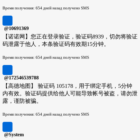
Время получения: 654 дней назад получено SMS
@10691369
【诺诺网】您正在登录验证，验证码8939，切勿将验证
码泄露于他人，本条验证码有效期15分钟。
Время получения: 654 дней назад получено SMS
@172546539788
【高德地图】 验证码 105178，用于绑定手机，5分钟
内有效。验证码提供给他人可能导致帐号被盗，请勿泄
露，谨防被骗。
Время получения: 654 дней назад получено SMS
@System