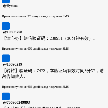
@System
Время получения: 32 минут назад получено SMS
@10696758
【津心办】短信验证码：238951（30分钟有效）。
Время получения: 656 дней назад получено SMS
@10696219
【转转】验证码：7473，本验证码有效时间5分钟，请
勿告知他人。
Время получения: 656 дней назад получено SMS
@706960249893