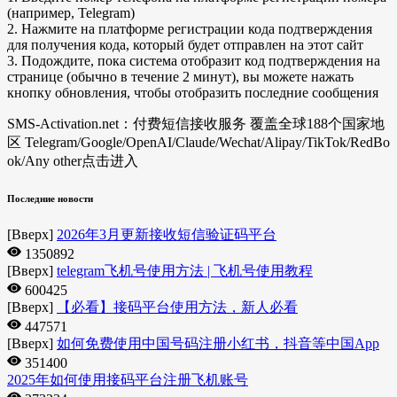
(например, Telegram)
2. Нажмите на платформе регистрации кода подтверждения
для получения кода, который будет отправлен на этот сайт
3. Подождите, пока система отобразит код подтверждения на
странице (обычно в течение 2 минут), вы можете нажать
кнопку обновления, чтобы отобразить последние сообщения
SMS-Activation.net：付费短信接收服务 覆盖全球188个国家地
区 Telegram/Google/OpenAI/Claude/Wechat/Alipay/TikTok/RedBo
ok/Any other
点击进入
Последние новости
[Вверх]
2026年3月更新接收短信验证码平台
1350892
[Вверх]
telegram飞机号使用方法 | 飞机号使用教程
600425
[Вверх]
【必看】接码平台使用方法，新人必看
447571
[Вверх]
如何免费使用中国号码注册小红书，抖音等中国App
351400
2025年如何使用接码平台注册飞机账号