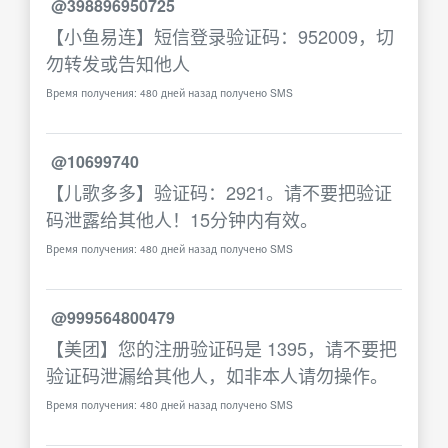
@398896950725
【小鱼易连】短信登录验证码：952009，切
勿转发或告知他人
Время получения: 480 дней назад получено SMS
@10699740
【儿歌多多】验证码：2921。请不要把验证
码泄露给其他人！15分钟内有效。
Время получения: 480 дней назад получено SMS
@999564800479
【美团】您的注册验证码是 1395，请不要把
验证码泄漏给其他人，如非本人请勿操作。
Время получения: 480 дней назад получено SMS