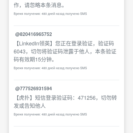
作，请忽略本条消息。
Время получения: 480 дней назад получено SMS
@820416965752
【LinkedIn领英】您正在登录验证，验证码
6043，切勿将验证码泄露于他人，本条验证
码有效期15分钟。
Время получения: 480 дней назад получено SMS
@777526931594
【虎扑】短信登录验证码：471256，切勿转
发或告知他人
Время получения: 480 дней назад получено SMS