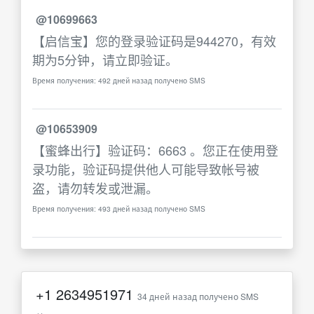
@10699663
【启信宝】您的登录验证码是944270，有效
期为5分钟，请立即验证。
Время получения: 492 дней назад получено SMS
@10653909
【蜜蜂出行】验证码：6663 。您正在使用登
录功能，验证码提供他人可能导致帐号被
盗，请勿转发或泄漏。
Время получения: 493 дней назад получено SMS
+1
2634951971
34 дней назад получено SMS