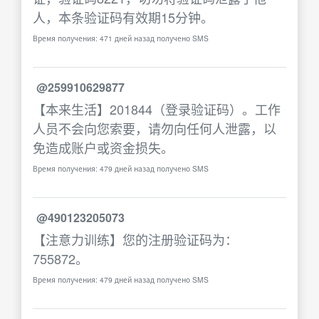
人，本条验证码有效期15分钟。
Время получения: 471 дней назад получено SMS
@259910629877
【本来生活】201844（登录验证码）。工作
人员不会向您索要，请勿向任何人泄露，以
免造成账户或资金损失。
Время получения: 479 дней назад получено SMS
@490123205073
【注意力训练】您的注册验证码为：
755872。
Время получения: 479 дней назад получено SMS