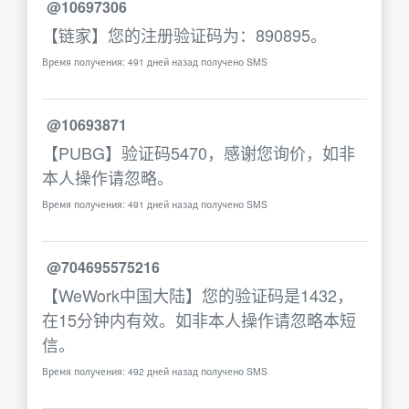
@10697306
【链家】您的注册验证码为：890895。
Время получения: 491 дней назад получено SMS
@10693871
【PUBG】验证码5470，感谢您询价，如非
本人操作请忽略。
Время получения: 491 дней назад получено SMS
@704695575216
【WeWork中国大陆】您的验证码是1432，
在15分钟内有效。如非本人操作请忽略本短
信。
Время получения: 492 дней назад получено SMS