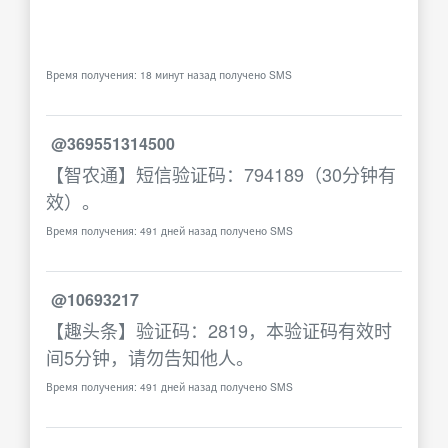
Время получения: 18 минут назад получено SMS
@369551314500
【智农通】短信验证码：794189（30分钟有
效）。
Время получения: 491 дней назад получено SMS
@10693217
【趣头条】验证码：2819，本验证码有效时
间5分钟，请勿告知他人。
Время получения: 491 дней назад получено SMS