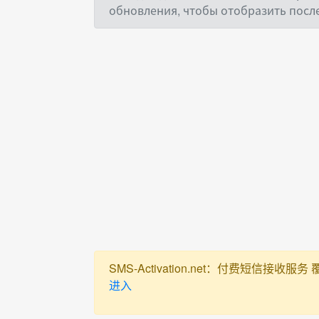
обновления, чтобы отобразить пос
SMS-Activation.net：付费短信接收服务 覆盖全球
进入