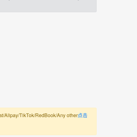
pay/TikTok/RedBook/Any other
点击