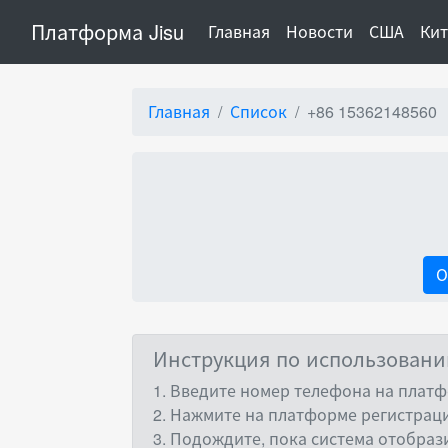
Платформа Jisu
(current)
Главная
Новости
США
Ки
Главная
Список
+86 15362148560
О
Инструкция по использован
1. Введите номер телефона на платф
2. Нажмите на платформе регистраци
3. Подождите, пока система отобраз