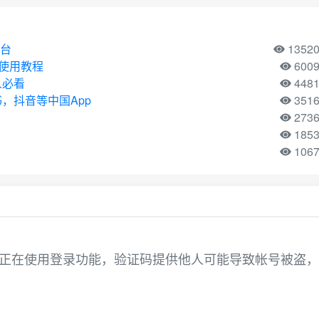
平台
1352
机号使用教程
600
人必看
448
，抖音等中国App
351
273
185
106
 。您正在使用登录功能，验证码提供他人可能导致帐号被盗