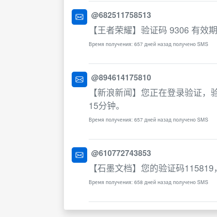
@682511758513
【王者荣耀】验证码 9306 有
Время получения: 657 дней назад получено SMS
@894614175810
【新浪新闻】您正在登录验证，验
15分钟。
Время получения: 657 дней назад получено SMS
@610772743853
【石墨文档】您的验证码11581
Время получения: 658 дней назад получено SMS