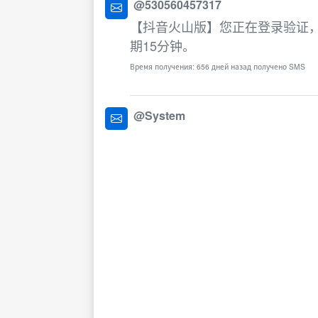
@530560457317
【抖音火山版】您正在登录验证，
期15分钟。
Время получения: 656 дней назад получено SMS
@System