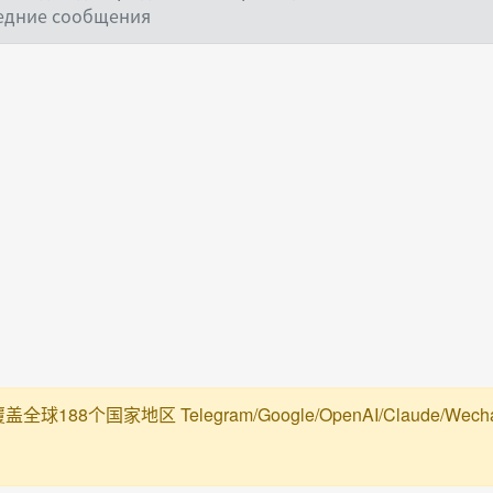
ледние сообщения
188个国家地区 Telegram/Google/OpenAI/Claude/Wechat/Ali