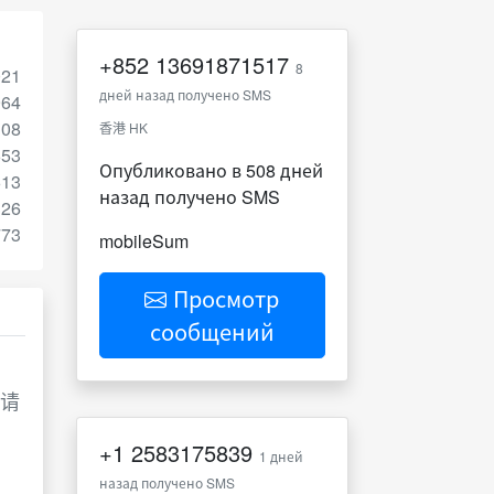
+852
13691871517
8
021
дней назад получено SMS
964
108
香港 HK
653
Опубликовано в 508 дней
613
назад получено SMS
326
773
mobileSum
Просмотр
сообщений
，请
+1
2583175839
1 дней
назад получено SMS