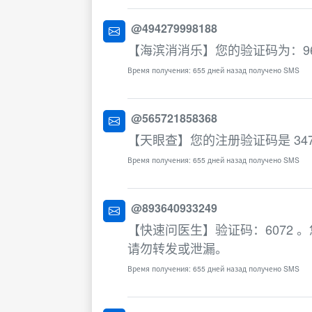
@494279998188
【海滨消消乐】您的验证码为：96
Время получения: 655 дней назад получено SMS
@565721858368
【天眼查】您的注册验证码是 3
Время получения: 655 дней назад получено SMS
@893640933249
【快速问医生】验证码：6072
请勿转发或泄漏。
Время получения: 655 дней назад получено SMS