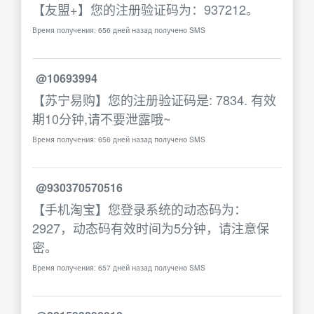
【友盟+】您的注册验证码为：937212。
Время получения: 656 дней назад получено SMS
@10693994
【苏宁易购】您的注册验证码是: 7834. 有效
期10分钟,请不要泄露哦~
Время получения: 656 дней назад получено SMS
@930370570516
【手机淘宝】您登录系统的动态码为：
2927，动态码有效时间为5分钟，请注意保
密。
Время получения: 657 дней назад получено SMS