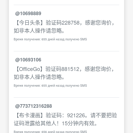
@10698889
【今日头条】验证码228758，感谢您询价，
如非本人操作请忽略。
Время получения: 655 дней назад получено SMS
@10693106
【OfficeGo】验证码881512，感谢您询价，
如非本人操作请忽略。
Время получения: 655 дней назад получено SMS
@773712316288
【布卡漫画】验证码：921226。请不要把验
证码泄露给其他人！15分钟内有效。
Время получения: 656 дней назад получено SMS