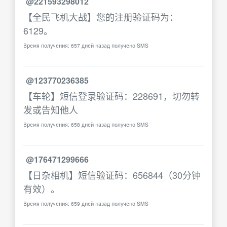
@221593298012
【全民飞机大战】您的注册验证码为：
6129。
Время получения: 657 дней назад получено SMS
@123770236385
【车轮】短信登录验证码：228691，切勿转
发或告知他人
Время получения: 658 дней назад получено SMS
@176471299666
【日杂相机】短信验证码：656844（30分钟
有效）。
Время получения: 659 дней назад получено SMS