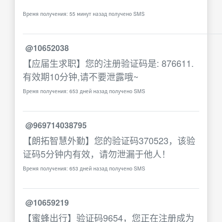
Время получения: 55 минут назад получено SMS
@10652038
【应届生求职】您的注册验证码是: 876611.
有效期10分钟,请不要泄露哦~
Время получения: 653 дней назад получено SMS
@969714038795
【朗拓智慧外勤】您的验证码370523，该验
证码5分钟内有效，请勿泄漏于他人！
Время получения: 653 дней назад получено SMS
@10659219
【蜜蜂出行】验证码9654，您正在注册成为