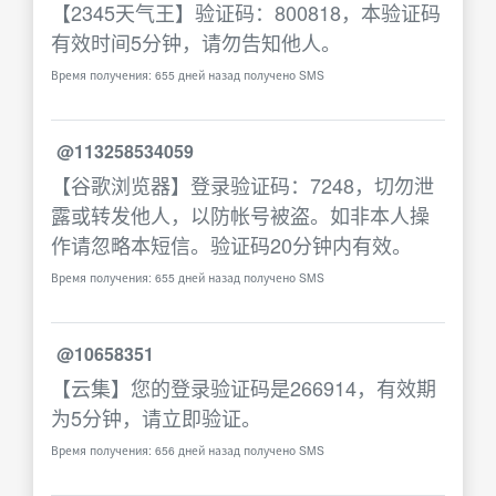
【2345天气王】验证码：800818，本验证码
有效时间5分钟，请勿告知他人。
Время получения: 655 дней назад получено SMS
@113258534059
【谷歌浏览器】登录验证码：7248，切勿泄
露或转发他人，以防帐号被盗。如非本人操
作请忽略本短信。验证码20分钟内有效。
Время получения: 655 дней назад получено SMS
@10658351
【云集】您的登录验证码是266914，有效期
为5分钟，请立即验证。
Время получения: 656 дней назад получено SMS