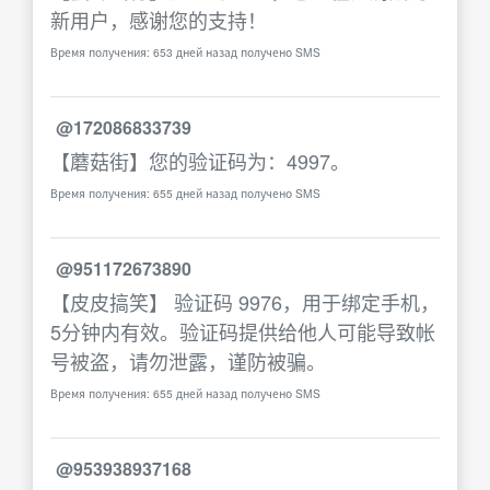
新用户，感谢您的支持！
Время получения: 653 дней назад получено SMS
@172086833739
【蘑菇街】您的验证码为：4997。
Время получения: 655 дней назад получено SMS
@951172673890
【皮皮搞笑】 验证码 9976，用于绑定手机，
5分钟内有效。验证码提供给他人可能导致帐
号被盗，请勿泄露，谨防被骗。
Время получения: 655 дней назад получено SMS
@953938937168