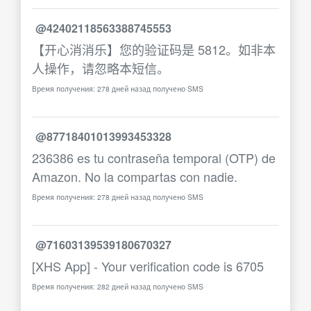
@42402118563388745553
【开心消消乐】您的验证码是 5812。如非本
人操作，请忽略本短信。
Время получения: 278 дней назад получено SMS
@87718401013993453328
236386 es tu contraseña temporal (OTP) de
Amazon. No la compartas con nadie.
Время получения: 278 дней назад получено SMS
@71603139539180670327
[XHS App] - Your verification code is 6705
Время получения: 282 дней назад получено SMS