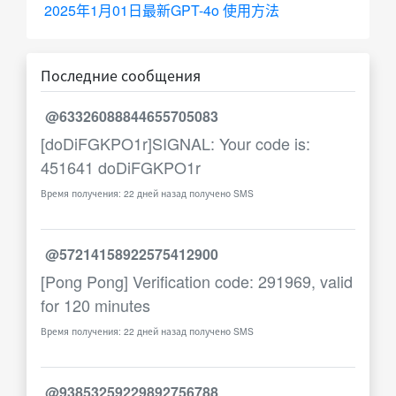
2025年1月01日最新GPT-4o 使用方法
Последние сообщения
@63326088844655705083
[doDiFGKPO1r]SIGNAL: Your code is:
451641 doDiFGKPO1r
Время получения: 22 дней назад получено SMS
@57214158922575412900
[Pong Pong] Verification code: 291969, valid
for 120 minutes
Время получения: 22 дней назад получено SMS
@93853259229892756788