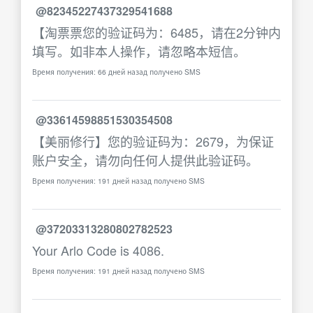
@82345227437329541688
【淘票票您的验证码为：6485，请在2分钟内
填写。如非本人操作，请忽略本短信。
Время получения: 66 дней назад получено SMS
@33614598851530354508
【美丽修行】您的验证码为：2679，为保证
账户安全，请勿向任何人提供此验证码。
Время получения: 191 дней назад получено SMS
@37203313280802782523
Your Arlo Code is 4086.
Время получения: 191 дней назад получено SMS