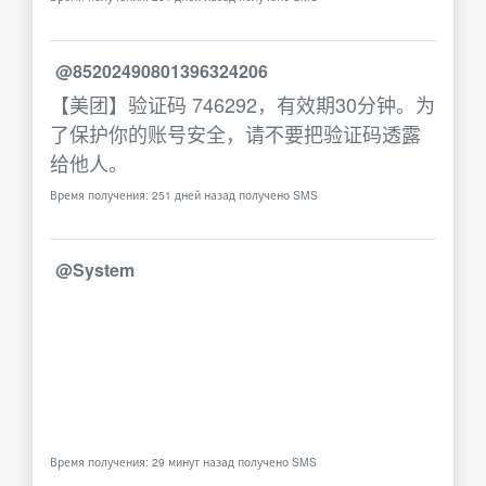
@85202490801396324206
【美团】验证码 746292，有效期30分钟。为
了保护你的账号安全，请不要把验证码透露
给他人。
Время получения: 251 дней назад получено SMS
@System
Время получения: 29 минут назад получено SMS