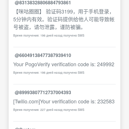
@83138328806884793861
【咪咕圈圈】 验证码3199，用于手机登录，
5分钟内有效。验证码提供给他人可能导致帐
号被盗，请勿泄露，谨防被骗。
Время получения: 196 дней назад получено SMS
@66049138477387939410
Your PogoVerify verification code is: 249992
Время получения: 196 дней назад получено SMS
@89993807712737004393
[Twilio.com]Your verification code is: 232583
Время получения: 227 дней назад получено SMS