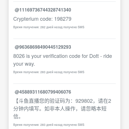
@11169736744328741340
Crypterium code: 198279
Время получения: 282 дней назад получено SMS
@96368698490445129293
8026 is your verification code for Dott - ride
your way.
Время получения: 283 дней назад получено SMS
@45889311680799406076
【斗鱼直播您的验证码为：929802，请在2
分钟内填写。如非本人操作，请忽略本短
信。
Время получения: 283 дней назад получено SMS