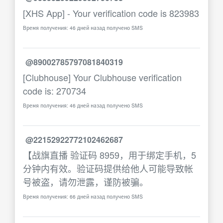
[XHS App] - Your verification code is 823983
Время получения: 46 дней назад получено SMS
@89002785797081840319
[Clubhouse] Your Clubhouse verification
code is: 270734
Время получения: 46 дней назад получено SMS
@22152922772102462687
【战旗直播 验证码 8959，用于绑定手机，5
分钟内有效。验证码提供给他人可能导致帐
号被盗，请勿泄露，谨防被骗。
Время получения: 66 дней назад получено SMS