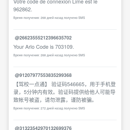
Votre code de connexion Lime est le
962862.
Время получения: 268 дней назад получено SMS
@26623555212396635702
Your Arlo Code is 703109.
Время получения: 268 дней назад получено SMS
@91207977553835299368
【驾校一点通】 验证码546665，用于手机登
录，5分钟内有效。验证码提供给他人可能导
致帐号被盗，请勿泄露，谨防被骗。
Время получения: 272 дней назад получено SMS
@31323542970132699376