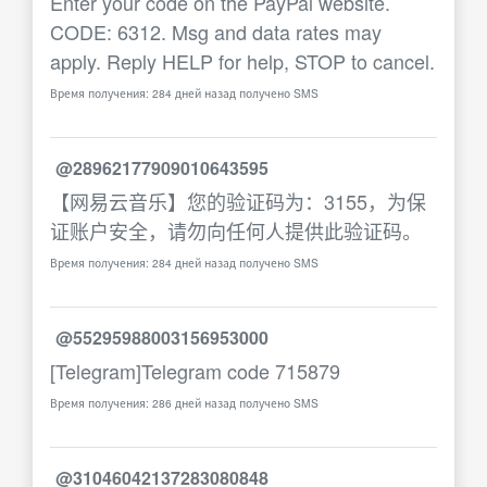
Enter your code on the PayPal website.
CODE: 6312. Msg and data rates may
apply. Reply HELP for help, STOP to cancel.
Время получения: 284 дней назад получено SMS
@28962177909010643595
【网易云音乐】您的验证码为：3155，为保
证账户安全，请勿向任何人提供此验证码。
Время получения: 284 дней назад получено SMS
@55295988003156953000
[Telegram]Telegram code 715879
Время получения: 286 дней назад получено SMS
@31046042137283080848