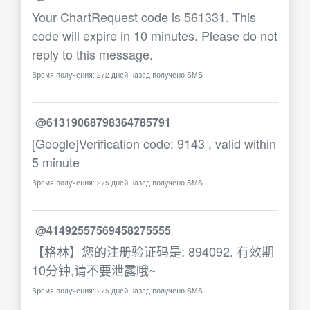
Your ChartRequest code is 561331. This
code will expire in 10 minutes. Please do not
reply to this message.
Время получения: 272 дней назад получено SMS
@61319068798364785791
[Google]Verification code: 9143 , valid within
5 minute
Время получения: 275 дней назад получено SMS
@41492557569458275555
【格林】您的注册验证码是: 894092. 有效期
10分钟,请不要泄露哦~
Время получения: 275 дней назад получено SMS