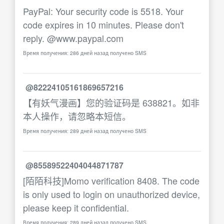
PayPal: Your security code is 5518. Your
code expires in 10 minutes. Please don't
reply. @www.paypal.com
Время получения: 286 дней назад получено SMS
@82224105161869657216
【有妖气漫画】您的验证码是 638821。如非
本人操作，请忽略本短信。
Время получения: 289 дней назад получено SMS
@85589522404044871787
[陌陌科技]Momo verification 8408. The code
is only used to login on unauthorized device,
please keep it confidential.
Время получения: 289 дней назад получено SMS