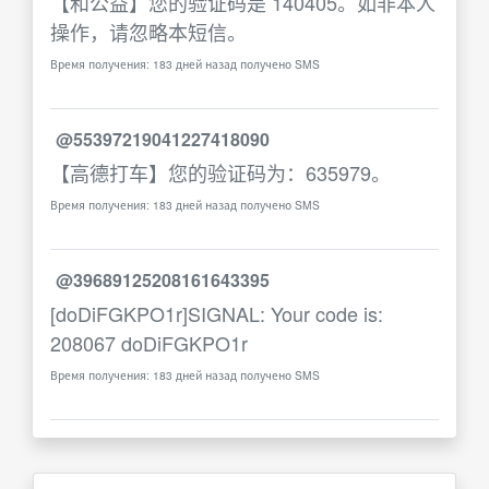
【和公益】您的验证码是 140405。如非本人
操作，请忽略本短信。
Время получения: 183 дней назад получено SMS
@55397219041227418090
【高德打车】您的验证码为：635979。
Время получения: 183 дней назад получено SMS
@39689125208161643395
[doDiFGKPO1r]SIGNAL: Your code is:
208067 doDiFGKPO1r
Время получения: 183 дней назад получено SMS