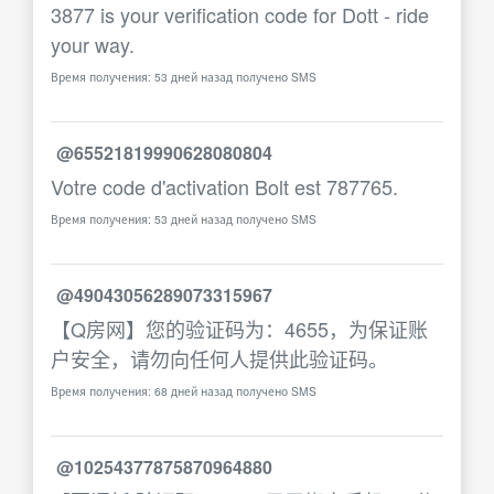
3877 is your verification code for Dott - ride
your way.
Время получения: 53 дней назад получено SMS
@65521819990628080804
Votre code d'activation Bolt est 787765.
Время получения: 53 дней назад получено SMS
@49043056289073315967
【Q房网】您的验证码为：4655，为保证账
户安全，请勿向任何人提供此验证码。
Время получения: 68 дней назад получено SMS
@10254377875870964880