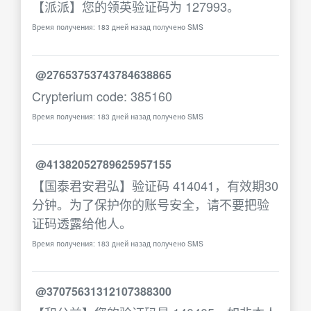
【派派】您的领英验证码为 127993。
Время получения: 183 дней назад получено SMS
@27653753743784638865
Crypterium code: 385160
Время получения: 183 дней назад получено SMS
@41382052789625957155
【国泰君安君弘】验证码 414041，有效期30
分钟。为了保护你的账号安全，请不要把验
证码透露给他人。
Время получения: 183 дней назад получено SMS
@37075631312107388300