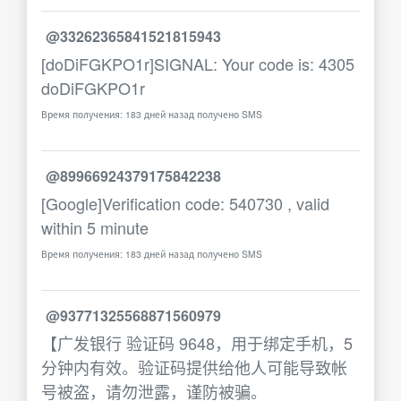
@33262365841521815943
[doDiFGKPO1r]SIGNAL: Your code is: 4305
doDiFGKPO1r
Время получения: 183 дней назад получено SMS
@89966924379175842238
[Google]Verification code: 540730 , valid
within 5 minute
Время получения: 183 дней назад получено SMS
@93771325568871560979
【广发银行 验证码 9648，用于绑定手机，5
分钟内有效。验证码提供给他人可能导致帐
号被盗，请勿泄露，谨防被骗。