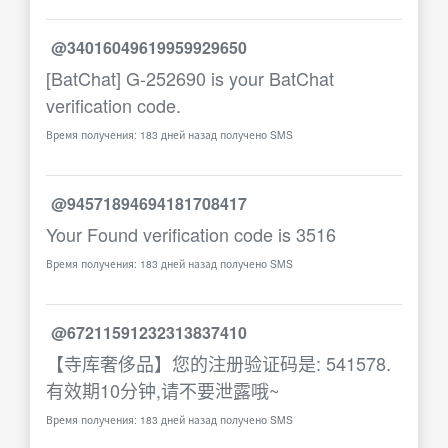
@34016049619959929650
[BatChat] G-252690 is your BatChat
verification code.
Время получения: 183 дней назад получено SMS
@94571894694181708417
Your Found verification code is 3516
Время получения: 183 дней назад получено SMS
@67211591232313837410
【寺库奢侈品】您的注册验证码是: 541578.
有效期10分钟,请不要泄露哦~
Время получения: 183 дней назад получено SMS