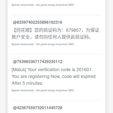
Время получения: 183 дней назад получено SMS
@83597402255896192316
【同花顺】您的验证码为：679857，为保证
账户安全，请勿向任何人提供此验证码。
Время получения: 183 дней назад получено SMS
@75396536717429235112
[Malus] Your verification code is 201601.
You are registering Now, code will expired
After 5 minutes.
Время получения: 183 дней назад получено SMS
@42367559732011445728