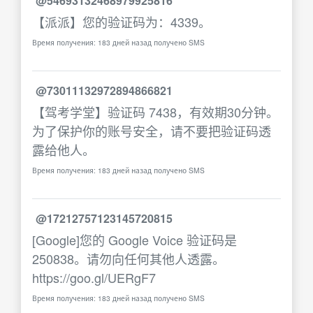
@54693132468979925816
【派派】您的验证码为：4339。
Время получения: 183 дней назад получено SMS
@73011132972894866821
【驾考学堂】验证码 7438，有效期30分钟。
为了保护你的账号安全，请不要把验证码透
露给他人。
Время получения: 183 дней назад получено SMS
@17212757123145720815
[Google]您的 Google Voice 验证码是
250838。请勿向任何其他人透露。
https://goo.gl/UERgF7
Время получения: 183 дней назад получено SMS