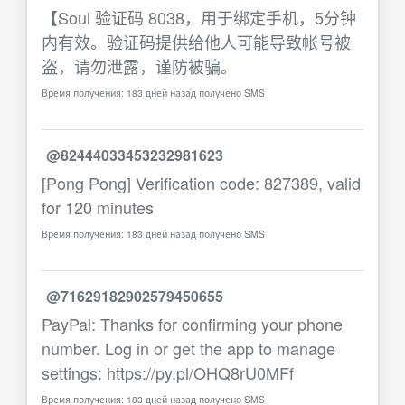
【Soul 验证码 8038，用于绑定手机，5分钟
内有效。验证码提供给他人可能导致帐号被
盗，请勿泄露，谨防被骗。
Время получения: 183 дней назад получено SMS
@82444033453232981623
[Pong Pong] Verification code: 827389, valid
for 120 minutes
Время получения: 183 дней назад получено SMS
@71629182902579450655
PayPal: Thanks for confirming your phone
number. Log in or get the app to manage
settings: https://py.pl/OHQ8rU0MFf
Время получения: 183 дней назад получено SMS