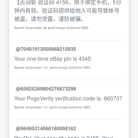
【百词斩 验证码 4156，用于绑定手机，5分
钟内有效。验证码提供给他人可能导致帐号
被盗，请勿泄露，谨防被骗。
Время получения: 68 дней назад получено SMS
@70401913000868215935
Your one-time eBay pin is 4345
Время получения: 101 дней назад получено SMS
@65925269804276873298
Your PogoVerify verification code is: 860737
Время получения: 101 дней назад получено SMS
@96495314066160008162
PayPal: Your security code is 2485. Your