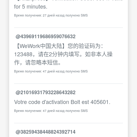
for 5 minutes.
Время получения: 27 дней назад получено SMS
@43969119686959076632
【WeWork中国大陆】您的验证码为：
123488，请在2分钟内填写。如非本人操
作，请忽略本短信。
Время получения: 47 дней назад получено SMS
@21016931793228643282
Votre code d'activation Bolt est 405601.
Время получения: 47 дней назад получено SMS
@38259438448824392714