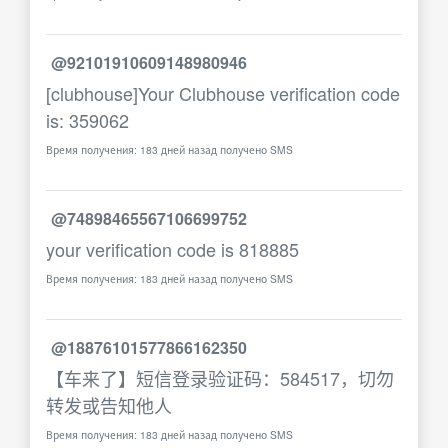
@92101910609148980946
[clubhouse]Your Clubhouse verification code
is: 359062
Время получения: 183 дней назад получено SMS
@74898465567106699752
your verification code is 818885
Время получения: 183 дней назад получено SMS
@18876101577866162350
【车来了】短信登录验证码：584517，切勿
转发或告知他人
Время получения: 183 дней назад получено SMS