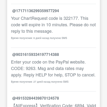
@17171136299359977294
Your ChartRequest code is 322177. This
code will expire in 10 minutes. Please do not
reply to this message.
Время получения: 6 дней назад получено SMS
@90316159334197714388
Enter your code on the PayPal website.
CODE: 9263. Msg and data rates may
apply. Reply HELP for help, STOP to cancel.
Время получения: 27 дней назад получено SMS
@49153284439870124578
【AliExpress】Verification Code: 6894. Valid