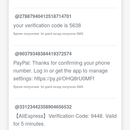
@27887940412518714701
your verification code is 5638
Время получения: 50 дней назад получено SMS
@90379348384419372574
PayPal: Thanks for confirming your phone
number. Log in or get the app to manage
settings: https://py.pl/OHQ8rU0MFf
Время получения: 50 дней назад получено SMS
@33123442358904656532
【AliExpress】Verification Code: 9448. Valid
for 5 minutes.