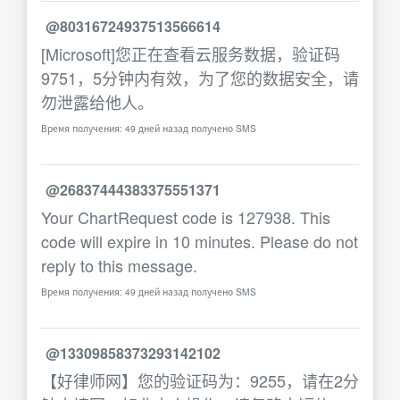
@80316724937513566614
[Microsoft]您正在查看云服务数据，验证码
9751，5分钟内有效，为了您的数据安全，请
勿泄露给他人。
Время получения: 49 дней назад получено SMS
@26837444383375551371
Your ChartRequest code is 127938. This
code will expire in 10 minutes. Please do not
reply to this message.
Время получения: 49 дней назад получено SMS
@13309858373293142102
【好律师网】您的验证码为：9255，请在2分