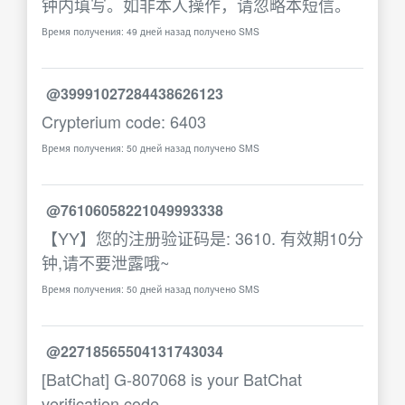
钟内填写。如非本人操作，请忽略本短信。
Время получения: 49 дней назад получено SMS
@39991027284438626123
Crypterium code: 6403
Время получения: 50 дней назад получено SMS
@76106058221049993338
【YY】您的注册验证码是: 3610. 有效期10分
钟,请不要泄露哦~
Время получения: 50 дней назад получено SMS
@22718565504131743034
[BatChat] G-807068 is your BatChat
verification code.