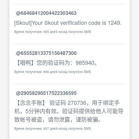
@68468412004422303463
[Skout]Your Skout verification code is 1249.
Время получения: 655 дней назад получено SMS
@65552813375156487300
【唱鸭】您的验证码为：985940。
Время получения: 656 дней назад получено SMS
@29058290517522336595
【念念手账】 验证码 270736，用于绑定手
机，5分钟内有效。验证码提供给他人可能导
致帐号被盗，请勿泄露，谨防被骗。
Время получения: 657 дней назад получено SMS