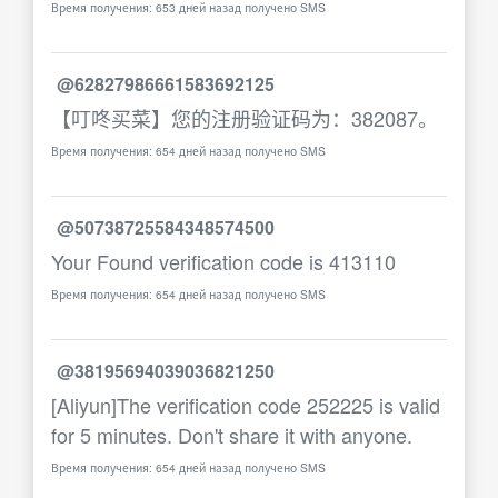
Время получения: 653 дней назад получено SMS
@62827986661583692125
【叮咚买菜】您的注册验证码为：382087。
Время получения: 654 дней назад получено SMS
@50738725584348574500
Your Found verification code is 413110
Время получения: 654 дней назад получено SMS
@38195694039036821250
[Aliyun]The verification code 252225 is valid
for 5 minutes. Don't share it with anyone.
Время получения: 654 дней назад получено SMS