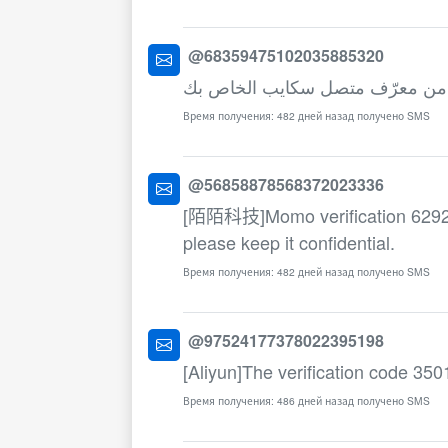
@68359475102035885320
Время получения: 482 дней назад получено SMS
@56858878568372023336
[陌陌科技]Momo verification 6292. T
please keep it confidential.
Время получения: 482 дней назад получено SMS
@97524177378022395198
[Aliyun]The verification code 3501
Время получения: 486 дней назад получено SMS