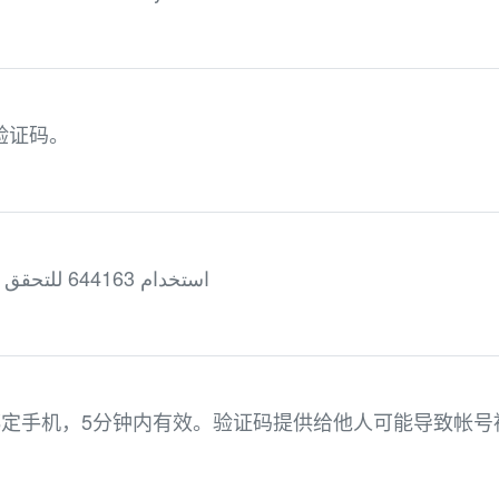
e 验证码。
استخدام 644163 للتحقق من معرّف متصل سكايب الخاص بك
于绑定手机，5分钟内有效。验证码提供给他人可能导致帐号