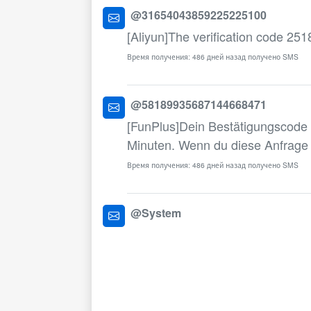
@31654043859225225100
[Aliyun]The verification code 2518
Время получения: 486 дней назад получено SMS
@58189935687144668471
[FunPlus]Dein Bestätigungscode be
Minuten. Wenn du diese Anfrage ni
Время получения: 486 дней назад получено SMS
@System