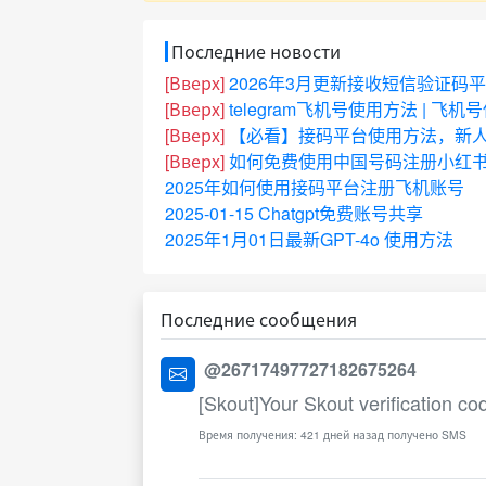
Последние новости
[Вверх]
2026年3月更新接收短信验证码
[Вверх]
telegram飞机号使用方法 | 飞
[Вверх]
【必看】接码平台使用方法，新
[Вверх]
如何免费使用中国号码注册小红书
2025年如何使用接码平台注册飞机账号
2025-01-15 Chatgpt免费账号共享
2025年1月01日最新GPT-4o 使用方法
Последние сообщения
@26717497727182675264
[Skout]Your Skout verification co
Время получения: 421 дней назад получено SMS