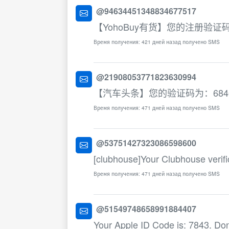
@94634451348834677517
【YohoBuy有货】您的注册验证码
Время получения: 421 дней назад получено SMS
@21908053771823630994
【汽车头条】您的验证码为：68
Время получения: 471 дней назад получено SMS
@53751427323086598600
[clubhouse]Your Clubhouse verifi
Время получения: 471 дней назад получено SMS
@51549748658991884407
Your Apple ID Code is: 7843. Don'