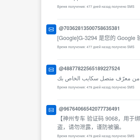
Время получения: 477 дней назад получено SMS
@70362813500758635381
[Google]G-3294 是您的 Googl
Время получения: 477 дней назад получено SMS
@48877822565189227524
Время получения: 479 дней назад получено SMS
@96764066542077736491
【神州专车 验证码 9068，用
盗，请勿泄露，谨防被骗。
Время получения: 479 дней назад получено SMS