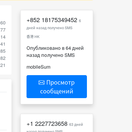
+852
18175349452
6
560
дней назад получено SMS
777
914
香港 HK
541
Опубликовано в 64 дней
385
назад получено SMS
182
721
mobileSum
Просмотр
сообщений
+1
2227723658
63 дней
назад получено SMS