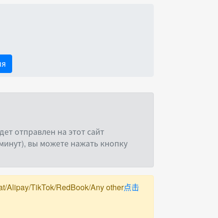
ия
ет отправлен на этот сайт
минут), вы можете нажать кнопку
pay/TikTok/RedBook/Any other
点击