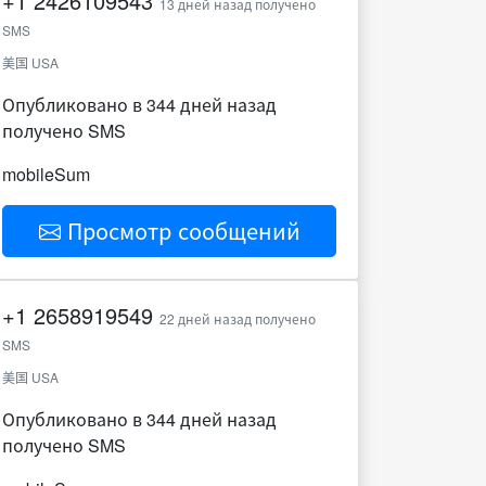
+1
2426109543
13 дней назад получено
SMS
美国 USA
Опубликовано в 344 дней назад
получено SMS
mobileSum
Просмотр сообщений
+1
2658919549
22 дней назад получено
SMS
美国 USA
Опубликовано в 344 дней назад
получено SMS