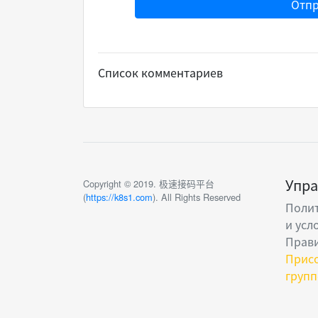
Отпр
Список комментариев
Упра
Copyright © 2019. 极速接码平台
(
https://k8s1.com
). All Rights Reserved
Поли
и усл
Прав
Присо
групп