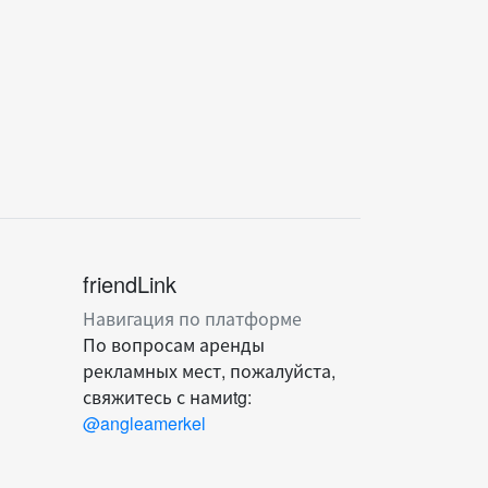
friendLink
Навигация по платформе
По вопросам аренды
рекламных мест, пожалуйста,
свяжитесь с намиtg:
@angleamerkel