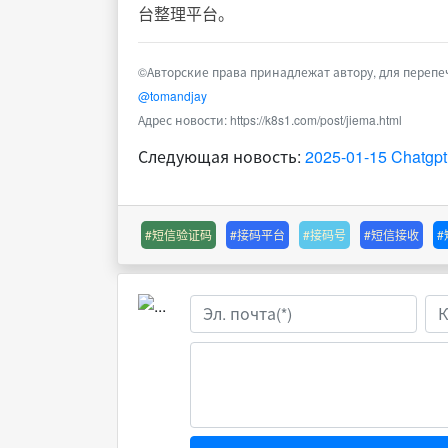
台整理平台。
©Авторские права принадлежат автору, для перепе
@tomandjay
Адрес новости:
https://k8s1.com/post/jiema.html
Следующая новость:
2025-01-15 Cha
#短信验证码
#接码平台
#接码号
#短信接收
Name