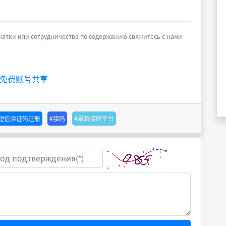
чатки или сотрудничества по содержанию свяжитесь с нами
tgpt免费账号共享
#短信验证码注册
#接码
#最新接码平台