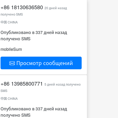
+86
18130636580
20 дней назад
получено SMS
中国 CHINA
Опубликовано в 337 дней назад
получено SMS
mobileSum
Просмотр сообщений
+86
13985800771
5 дней назад получено
SMS
中国 CHINA
Опубликовано в 337 дней назад
получено SMS