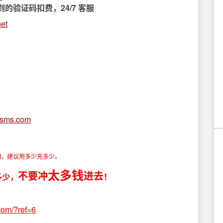
验证码扣费，24/7 客服
net
sms.com
闭，建议用多少充多少。
太多钱
不要冲
进去
多少
，
！
.com/?ref=6