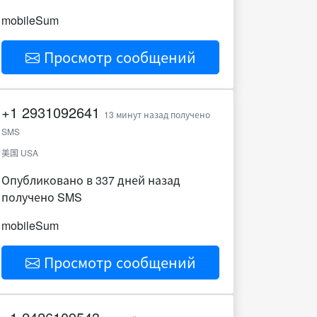
mobileSum
Просмотр сообщений
+1
2931092641
13 минут назад получено
SMS
美国 USA
Опубликовано в 337 дней назад
получено SMS
mobileSum
Просмотр сообщений