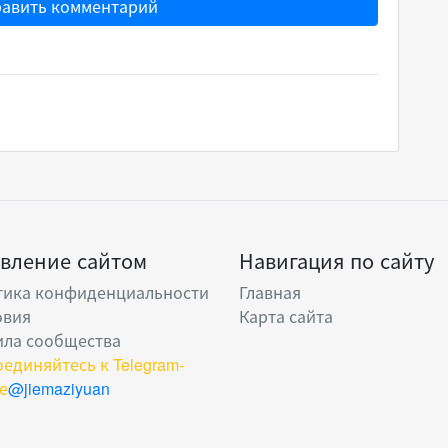
авить комментарий
вление сайтом
Навигация по сайту
тика конфиденциальности
Главная
овия
Карта сайта
ила сообщества
единяйтесь к Telegram-
е
@jiemaziyuan