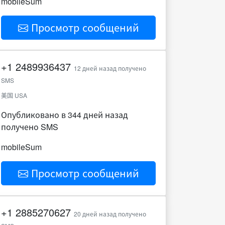
mobileSum
Просмотр сообщений
+1
2489936437
12 дней назад получено
SMS
美国 USA
Опубликовано в 344 дней назад
получено SMS
mobileSum
Просмотр сообщений
+1
2885270627
20 дней назад получено