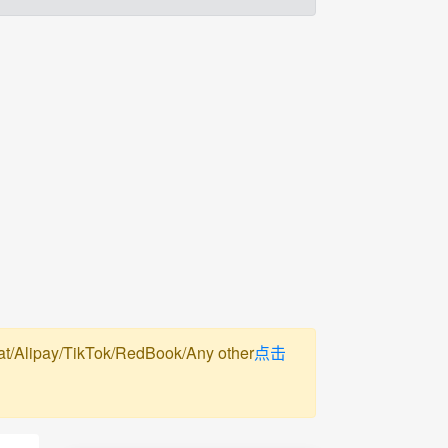
pay/TikTok/RedBook/Any other
点击