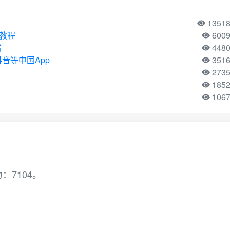
1351
用教程
600
看
448
音等中国App
351
273
185
106
7104。