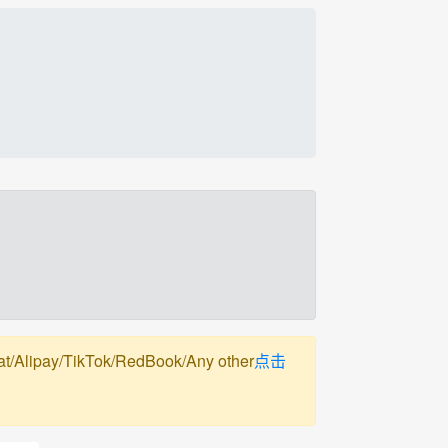
pay/TikTok/RedBook/Any other
点击