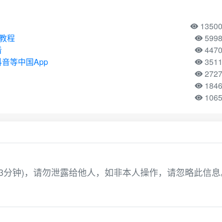
1350
用教程
599
看
447
音等中国App
351
272
184
106
为3分钟)，请勿泄露给他人，如非本人操作，请忽略此信息