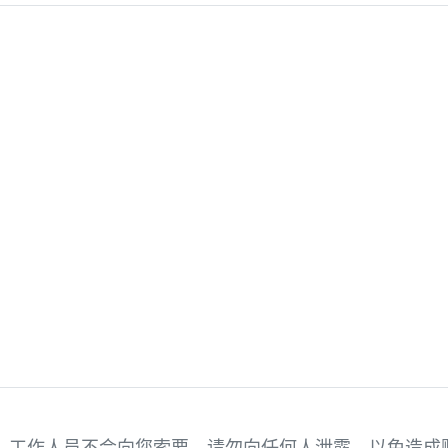
）。工作人员不会向您索要，请勿向任何人泄露，以免造成