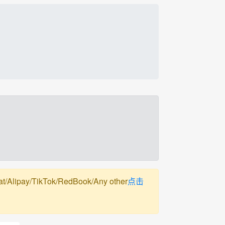
pay/TikTok/RedBook/Any other
点击