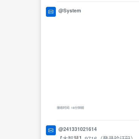
@System
接收时间: 18分钟前
@241331021614
【大智慧】9716（登录验证码