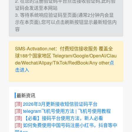
2. 在您的注册验证码平台点击接收验证码,此时验
证码会发送至本网站
3. 等待系统响应验证码至页面(通常2分钟内会显
示在本页面),您可以点击刷新按钮显示最新短信内
容
SMS-Activation.net：付费短信接收服务 覆盖全
球188个国家地区 Telegram/Google/OpenAI/Clau
de/Wechat/Alipay/TikTok/RedBook/Any other
点
击进入
最新资讯
[顶]
2026年3月更新接收短信验证码平台
[顶]
telegram飞机号使用方法 | 飞机号使用教程
[顶]
【必看】接码平台使用方法，新人必看
[顶]
如何免费使用中国号码注册小红书，抖音等中