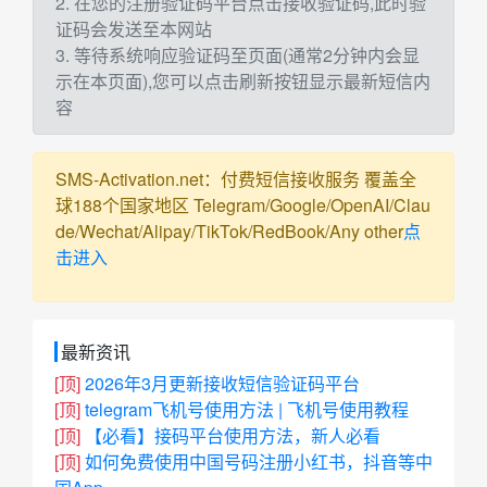
2. 在您的注册验证码平台点击接收验证码,此时验
证码会发送至本网站
3. 等待系统响应验证码至页面(通常2分钟内会显
示在本页面),您可以点击刷新按钮显示最新短信内
容
SMS-Activation.net：付费短信接收服务 覆盖全
球188个国家地区 Telegram/Google/OpenAI/Clau
de/Wechat/Alipay/TikTok/RedBook/Any other
点
击进入
最新资讯
[顶]
2026年3月更新接收短信验证码平台
[顶]
telegram飞机号使用方法 | 飞机号使用教程
[顶]
【必看】接码平台使用方法，新人必看
[顶]
如何免费使用中国号码注册小红书，抖音等中