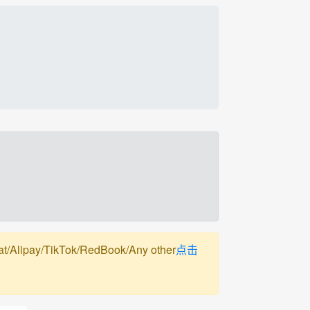
pay/TikTok/RedBook/Any other
点击