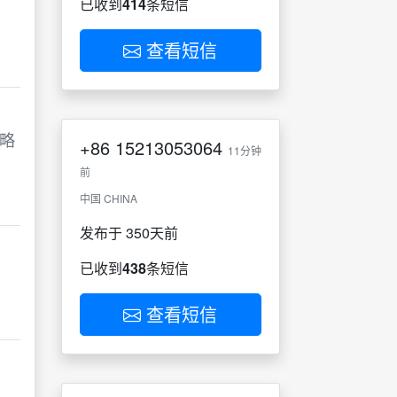
已收到
414
条短信
查看短信
忽略
+86
15213053064
11分钟
前
中国 CHINA
发布于 350天前
已收到
438
条短信
查看短信