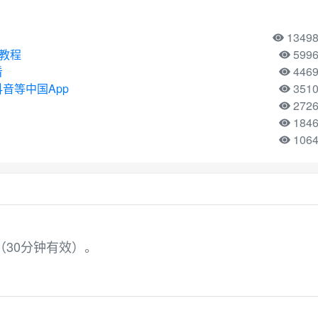
1349
用教程
599
看
446
音等中国App
351
272
184
106
（30分钟有效）。