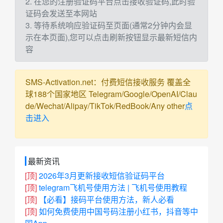
2. 在您的注册验证码平台点击接收验证码,此时验
证码会发送至本网站
3. 等待系统响应验证码至页面(通常2分钟内会显
示在本页面),您可以点击刷新按钮显示最新短信内
容
SMS-Activation.net：付费短信接收服务 覆盖全
球188个国家地区 Telegram/Google/OpenAI/Clau
de/Wechat/Alipay/TikTok/RedBook/Any other
点
击进入
最新资讯
[顶]
2026年3月更新接收短信验证码平台
[顶]
telegram飞机号使用方法 | 飞机号使用教程
[顶]
【必看】接码平台使用方法，新人必看
[顶]
如何免费使用中国号码注册小红书，抖音等中