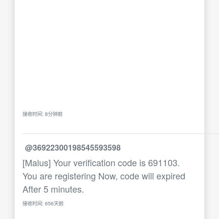
接收时间: 8分钟前
@36922300198545593598
[Malus] Your verification code is 691103.
You are registering Now, code will expired
After 5 minutes.
接收时间: 656天前