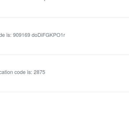
de is: 909169 doDiFGKPO1r
cation code is: 2875