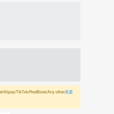
pay/TikTok/RedBook/Any other
点击