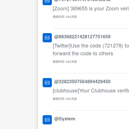
[Zoom] 389655 is your Zoom verif
接收时间: 653天前
@88368221428127751659
[Twitter]Use the code (721278) to
forward the code to others
接收时间: 653天前
@32823507564894429450
[clubhouse]Your Clubhouse verifi
接收时间: 653天前
@System