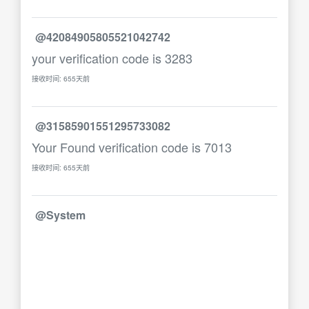
@42084905805521042742
your verification code is 3283
接收时间: 655天前
@31585901551295733082
Your Found verification code is 7013
接收时间: 655天前
@System