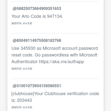
@58825073664909351653
Your Arlo Code is 947134.
接收时间: 654天前
@85049114975508182768
Use 345930 as Microsoft account password
reset code. Go passwordless with Microsoft
Authenticator https://aka.ms/authapp
接收时间: 654天前
@31001073954159580551
[clubhouse]Your Clubhouse verification code
is: 203443
接收时间: 654天前