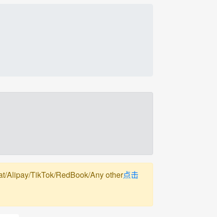
pay/TikTok/RedBook/Any other
点击