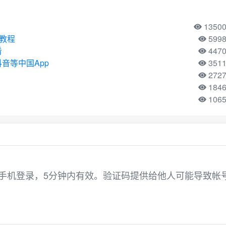
1350
用教程
599
看
447
音等中国App
351
272
184
106
用于手机登录，5分钟内有效。验证码提供给他人可能导致帐