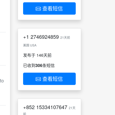
查看短信
+1
2746924859
21天前
美国 USA
发布于 146天前
已收到
306
条短信
查看短信
to
+852
15334107647
21天
前