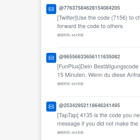
@77637584628154084205
[Twitter]Use the code (7156) to c
forward the code to others
接收时间: 654天前
@96556633656111635082
[FunPlus]Dein Bestätigungscode be
15 Minuten. Wenn du diese Anfrage
接收时间: 655天前
@25342952118646241495
[TapTap] 4135 is the code you need
message if you did not make the 
接收时间: 655天前