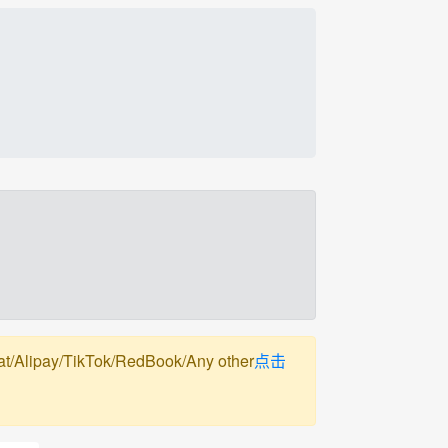
pay/TikTok/RedBook/Any other
点击