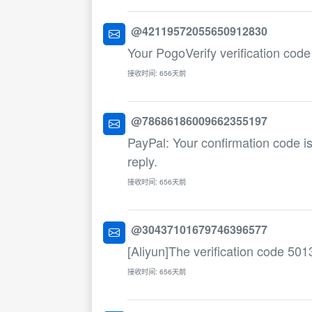
@42119572055650912830
Your PogoVerify verification code
接收时间: 656天前
@78686186009662355197
PayPal: Your confirmation code i
reply.
接收时间: 656天前
@30437101679746396577
[Aliyun]The verification code 5013
接收时间: 656天前