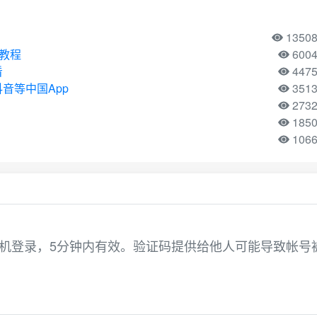
1350
用教程
600
看
447
音等中国App
351
273
185
106
于手机登录，5分钟内有效。验证码提供给他人可能导致帐号