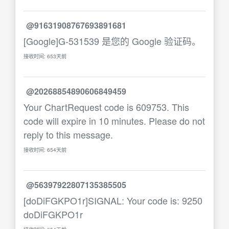
@91631908767693891681
[Google]G-531539 是您的 Google 验证码。
接收时间: 653天前
@20268854890606849459
Your ChartRequest code is 609753. This
code will expire in 10 minutes. Please do not
reply to this message.
接收时间: 654天前
@56397922807135385505
[doDiFGKPO1r]SIGNAL: Your code is: 9250
doDiFGKPO1r