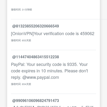
接收时间: 31分钟前
@81323855206320666549
[OnionVPN]Your verification code is 459062
接收时间: 653天前
@11447404863415512238
PayPal: Your security code is 9335. Your
code expires in 10 minutes. Please don't
reply. @www.paypal.com
接收时间: 654天前
@99096106096824791473