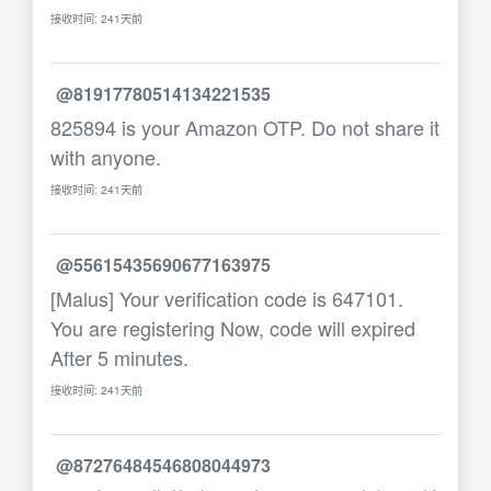
接收时间: 241天前
@81917780514134221535
825894 is your Amazon OTP. Do not share it
with anyone.
接收时间: 241天前
@55615435690677163975
[Malus] Your verification code is 647101.
You are registering Now, code will expired
After 5 minutes.
接收时间: 241天前
@87276484546808044973