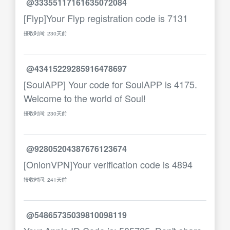
@33355117161635072084
[Flyp]Your Flyp registration code is 7131
接收时间: 230天前
@43415229285916478697
[SoulAPP] Your code for SoulAPP is 4175.
Welcome to the world of Soul!
接收时间: 230天前
@92805204387676123674
[OnionVPN]Your verification code is 4894
接收时间: 241天前
@54865735039810098119