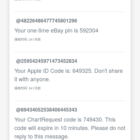
@48226486477745801296
Your one-time eBay pin is 592304
接收时间: 241天前
@25954245971473452834
Your Apple ID Code is: 649325. Don't share
it with anyone.
接收时间: 241天前
@89434052538406445343
Your ChartRequest code is 749430. This
code will expire in 10 minutes. Please do not
reply to this message.