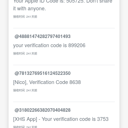
Your Apple ID Code is: 505725. Don't share
it with anyone.
接收时间: 241天前
@48881474282797401493
your verification code is 899206
接收时间: 241天前
@78132769516124522350
[Nico], Verification Code 8638
接收时间: 241天前
@31802266382070404828
[XHS App] - Your verification code is 3753
接收时间: 241天前