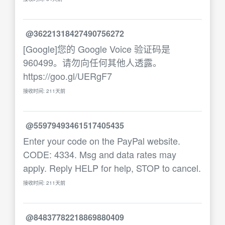
@36221318427490756272
[Google]您的 Google Voice 验证码是
960499。请勿向任何其他人透露。
https://goo.gl/UERgF7
接收时间: 211天前
@55979493461517405435
Enter your code on the PayPal website.
CODE: 4334. Msg and data rates may
apply. Reply HELP for help, STOP to cancel.
接收时间: 211天前
@84837782218869880409