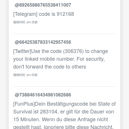
@89265886765538411007
[Telegram] code is 912168
接收时间: 241天前
@66425387833142957456
[Twitter]Use the code (306376) to change
your linked mobile number. For security,
don't forward the code to others
接收时间: 241天前
@73884616434981082686
[FunPlus]Dein Bestätigungscode bei State of
Survival ist 283104, er gilt für die Dauer von
15 Minuten. Wenn du diese Anfrage nicht
gestellt hast, ignoriere bitte diese Nachricht.