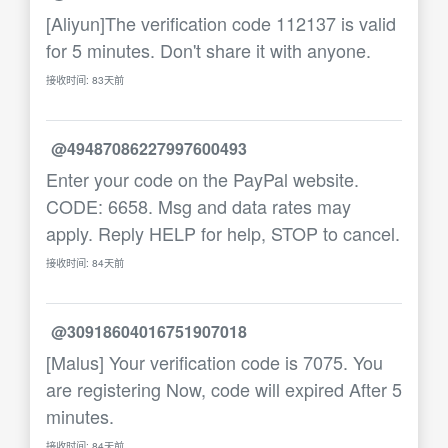
[Aliyun]The verification code 112137 is valid
for 5 minutes. Don't share it with anyone.
接收时间: 83天前
@49487086227997600493
Enter your code on the PayPal website.
CODE: 6658. Msg and data rates may
apply. Reply HELP for help, STOP to cancel.
接收时间: 84天前
@30918604016751907018
[Malus] Your verification code is 7075. You
are registering Now, code will expired After 5
minutes.
接收时间: 84天前