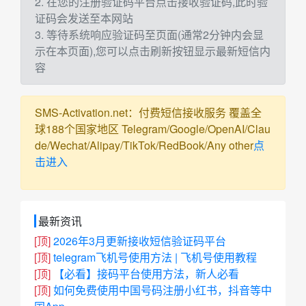
2. 在您的注册验证码平台点击接收验证码,此时验
证码会发送至本网站
3. 等待系统响应验证码至页面(通常2分钟内会显
示在本页面),您可以点击刷新按钮显示最新短信内
容
SMS-Activation.net：付费短信接收服务 覆盖全
球188个国家地区 Telegram/Google/OpenAI/Clau
de/Wechat/Alipay/TikTok/RedBook/Any other
点
击进入
最新资讯
[顶]
2026年3月更新接收短信验证码平台
[顶]
telegram飞机号使用方法 | 飞机号使用教程
[顶]
【必看】接码平台使用方法，新人必看
[顶]
如何免费使用中国号码注册小红书，抖音等中