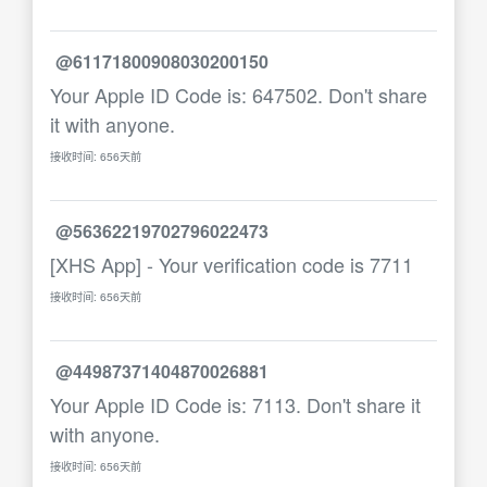
@61171800908030200150
Your Apple ID Code is: 647502. Don't share
it with anyone.
接收时间: 656天前
@56362219702796022473
[XHS App] - Your verification code is 7711
接收时间: 656天前
@44987371404870026881
Your Apple ID Code is: 7113. Don't share it
with anyone.
接收时间: 656天前