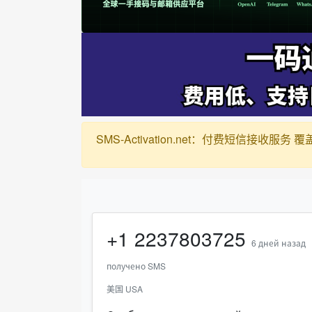
SMS-Activation.net：付费短信接收服务 覆盖全球1
+1
2237803725
6 дней назад
получено SMS
美国 USA