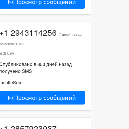
Просмотр сообщений
+1
2943114256
7 дней назад
получено SMS
美国 USA
Опубликовано в 653 дней назад
получено SMS
mobileSum
Просмотр сообщений
+1
2857923037