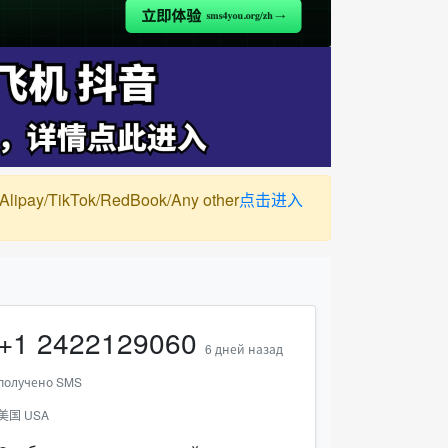
ay/TikTok/RedBook/Any other
点击进入
+1
2422129060
6 дней назад
получено SMS
美国 USA