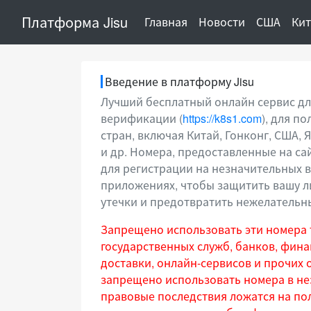
Платформа Jisu
(current)
Главная
Новости
США
Ки
Введение в платформу Jisu
Лучший бесплатный онлайн сервис д
верификации (
https://k8s1.com
), для п
стран, включая Китай, Гонконг, США,
и др. Номера, предоставленные на са
для регистрации на незначительных в
приложениях, чтобы защитить вашу 
утечки и предотвратить нежелательн
Запрещено использовать эти номера
государственных служб, банков, фина
доставки, онлайн-сервисов и прочих 
запрещено использовать номера в не
правовые последствия ложатся на по