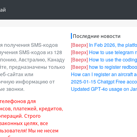
тай
Последние новости
ля получения SMS-кодов
[Вверх]
In Feb 2026, the platform for re
олучения SMS-кодов из 128
[Вверх]
How to use telegram num
 Японию, Австралию, Канаду
[Вверх]
How to use the coding pl
йте, предназначены только
[Вверх]
how to register redbook 
еб-сайтах или
личную информацию от
2025-01-15 Chatgpt Free acco
ые звонки.
Updated GPT-4o usage on Jan
 телефонов для
нсов, платежей, кредитов,
операций. Строго
законных целях, все
льзователя! Мы не несем