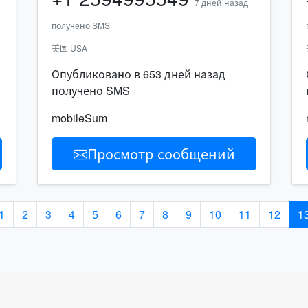
7 дней назад
получено SMS
美国 USA
Опубликовано в 653 дней назад
получено SMS
mobileSum
Просмотр сообщений
1
2
3
4
5
6
7
8
9
10
11
12
1