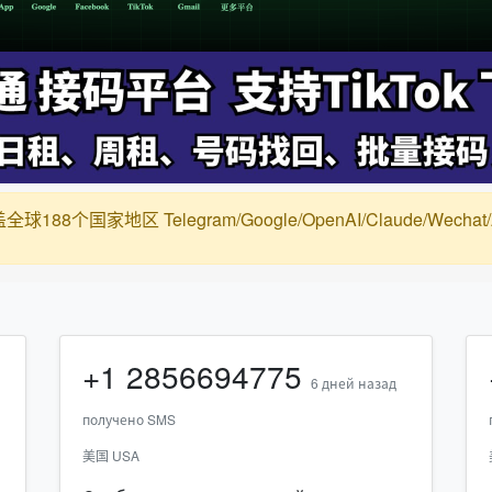
88个国家地区 Telegram/Google/OpenAI/Claude/Wechat/Alip
+1
2856694775
6 дней назад
получено SMS
美国 USA