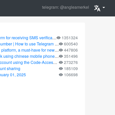
telegram: @angleamerkel
ceiving SMS verification codes was updated
1351324
ber | How to use Telegram number
600540
atform, a must-have for newcomers
447806
using chinese mobile phone for fee
351496
How can I register an aircraft account using the Code-Access Platform in 2025
273276
unt sharing
185109
uary 01, 2025
106698