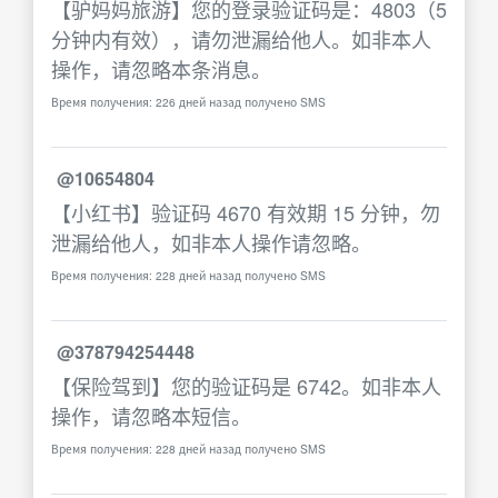
【驴妈妈旅游】您的登录验证码是：4803（5
分钟内有效），请勿泄漏给他人。如非本人
操作，请忽略本条消息。
Время получения: 226 дней назад получено SMS
@10654804
【小红书】验证码 4670 有效期 15 分钟，勿
泄漏给他人，如非本人操作请忽略。
Время получения: 228 дней назад получено SMS
@378794254448
【保险驾到】您的验证码是 6742。如非本人
操作，请忽略本短信。
Время получения: 228 дней назад получено SMS