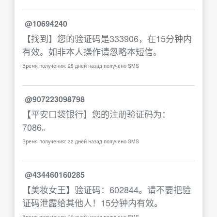
@10694240
【找到】您的验证码是333906，在15分钟内
有效。如非本人操作请忽略本短信。
Время получения: 25 дней назад получено SMS
@907223098798
【平安口袋银行】您的注册验证码为：
7086。
Время получения: 32 дней назад получено SMS
@434460160285
【美妆女王】验证码：602844。请不要把验
证码泄露给其他人！15分钟内有效。
Время получения: 32 дней назад получено SMS