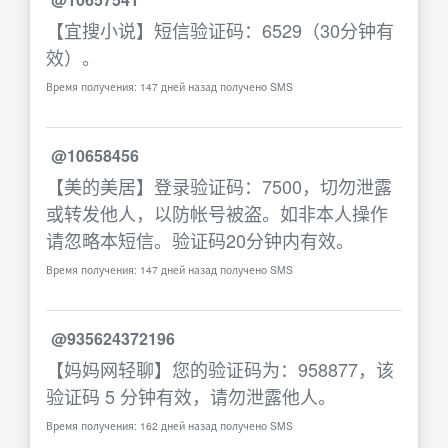
【宜搜小说】短信验证码：6529（30分钟有
效）。
Время получения: 147 дней назад получено SMS
@10658456
【美的美居】登录验证码：7500，切勿泄露
或转发他人，以防帐号被盗。如非本人操作
请忽略本短信。验证码20分钟内有效。
Время получения: 147 дней назад получено SMS
@935624372196
【妈妈网轻聊】您的验证码为：958877，该
验证码 5 分钟有效，请勿泄露他人。
Время получения: 162 дней назад получено SMS