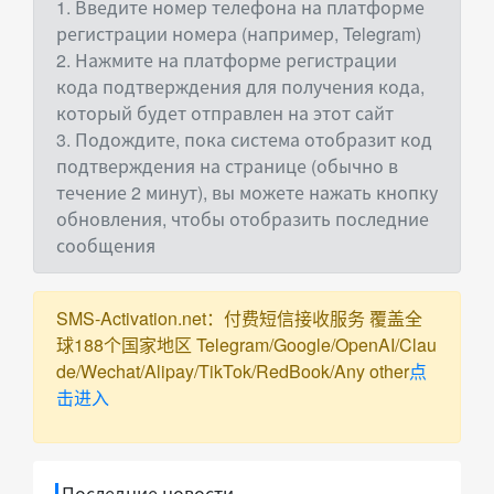
1. Введите номер телефона на платформе
регистрации номера (например, Telegram)
2. Нажмите на платформе регистрации
кода подтверждения для получения кода,
который будет отправлен на этот сайт
3. Подождите, пока система отобразит код
подтверждения на странице (обычно в
течение 2 минут), вы можете нажать кнопку
обновления, чтобы отобразить последние
сообщения
SMS-Activation.net：付费短信接收服务 覆盖全
球188个国家地区 Telegram/Google/OpenAI/Clau
de/Wechat/Alipay/TikTok/RedBook/Any other
点
击进入
Последние новости