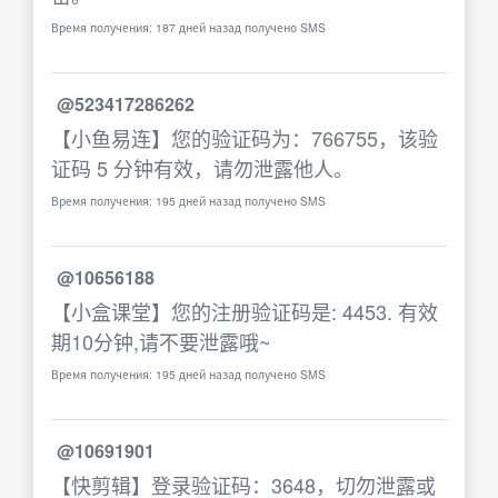
Время получения: 187 дней назад получено SMS
@523417286262
【小鱼易连】您的验证码为：766755，该验
证码 5 分钟有效，请勿泄露他人。
Время получения: 195 дней назад получено SMS
@10656188
【小盒课堂】您的注册验证码是: 4453. 有效
期10分钟,请不要泄露哦~
Время получения: 195 дней назад получено SMS
@10691901
【快剪辑】登录验证码：3648，切勿泄露或