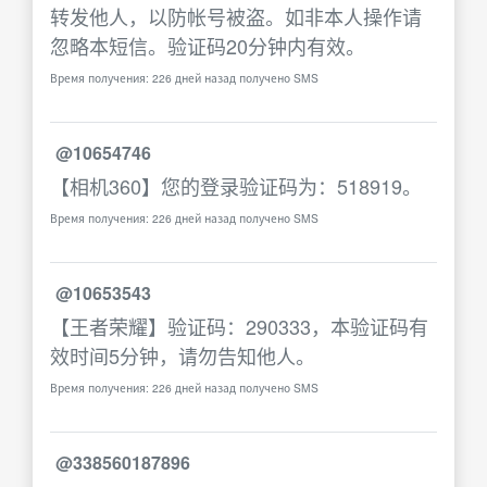
转发他人，以防帐号被盗。如非本人操作请
忽略本短信。验证码20分钟内有效。
Время получения: 226 дней назад получено SMS
@10654746
【相机360】您的登录验证码为：518919。
Время получения: 226 дней назад получено SMS
@10653543
【王者荣耀】验证码：290333，本验证码有
效时间5分钟，请勿告知他人。
Время получения: 226 дней назад получено SMS
@338560187896