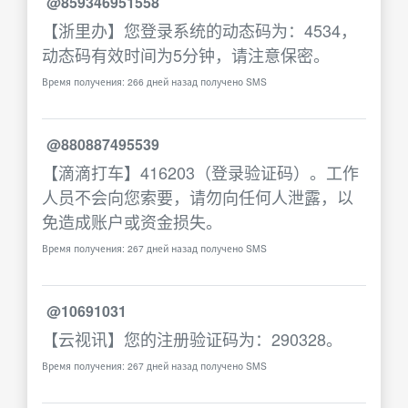
@859346951558
【浙里办】您登录系统的动态码为：4534，
动态码有效时间为5分钟，请注意保密。
Время получения: 266 дней назад получено SMS
@880887495539
【滴滴打车】416203（登录验证码）。工作
人员不会向您索要，请勿向任何人泄露，以
免造成账户或资金损失。
Время получения: 267 дней назад получено SMS
@10691031
【云视讯】您的注册验证码为：290328。
Время получения: 267 дней назад получено SMS