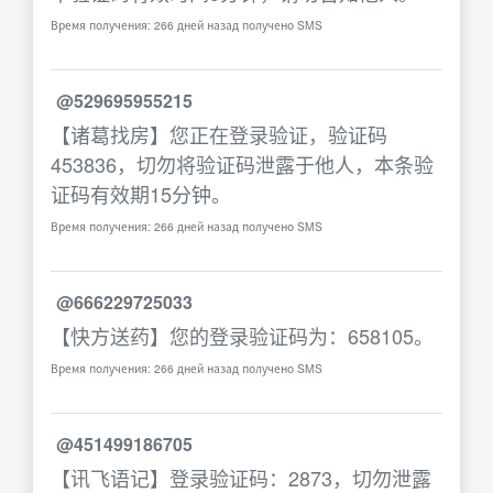
Время получения: 266 дней назад получено SMS
@529695955215
【诸葛找房】您正在登录验证，验证码
453836，切勿将验证码泄露于他人，本条验
证码有效期15分钟。
Время получения: 266 дней назад получено SMS
@666229725033
【快方送药】您的登录验证码为：658105。
Время получения: 266 дней назад получено SMS
@451499186705
【讯飞语记】登录验证码：2873，切勿泄露