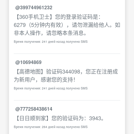
@399744961232
【360手机卫士】您的登录验证码是：
6279（5分钟内有效），请勿泄漏给他人。如
非本人操作，请忽略本条消息。
Время получения: 241 дней назад получено SMS
@10694869
【高德地图】验证码344098，您正在注册成
为新用户，感谢您的支持！
Время получения: 241 дней назад получено SMS
@777258438614
【日日顺到家】您的验证码为：3943。
Время получения: 264 дней назад получено SMS