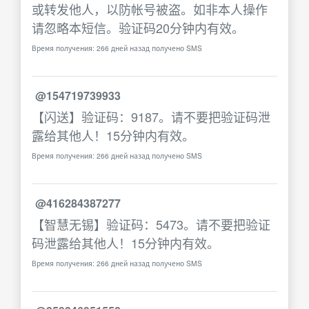
或转发他人，以防帐号被盗。如非本人操作
请忽略本短信。验证码20分钟内有效。
Время получения: 266 дней назад получено SMS
@154719739933
【闪送】验证码：9187。请不要把验证码泄
露给其他人！15分钟内有效。
Время получения: 266 дней назад получено SMS
@416284387277
【智慧无锡】验证码：5473。请不要把验证
码泄露给其他人！15分钟内有效。
Время получения: 266 дней назад получено SMS