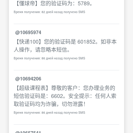
【懂球帝】您的验证码为：5789。
Время получения: 82 дней назад получено SMS
@10695974
【快递100】您的验证码是 601852。如非本
人操作，请忽略本短信。
Время получения: 86 дней назад получено SMS
@10694206
【超级课程表】尊敬的客户：您办理业务的
短信验证码是：6602。安全提示：任何人索
取验证码均为诈骗，切勿泄露！
Время получения: 86 дней назад получено SMS
@10657541