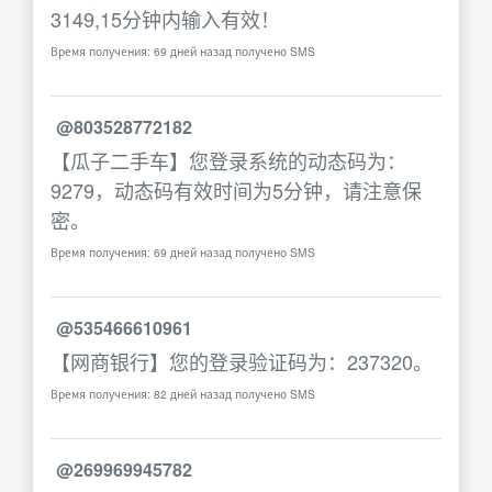
3149,15分钟内输入有效！
Время получения: 69 дней назад получено SMS
@803528772182
【瓜子二手车】您登录系统的动态码为：
9279，动态码有效时间为5分钟，请注意保
密。
Время получения: 69 дней назад получено SMS
@535466610961
【网商银行】您的登录验证码为：237320。
Время получения: 82 дней назад получено SMS
@269969945782