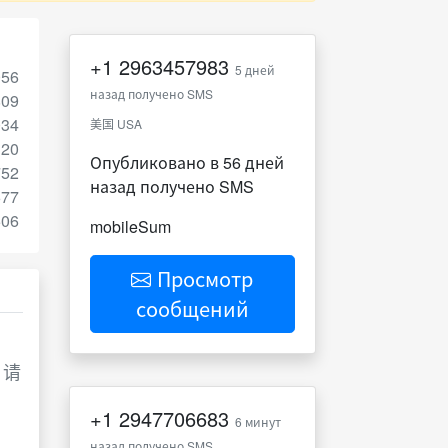
+1
2963457983
5 дней
056
назад получено SMS
809
034
美国 USA
120
Опубликовано в 56 дней
752
назад получено SMS
677
506
mobileSum
Просмотр
сообщений
，请
+1
2947706683
6 минут
назад получено SMS