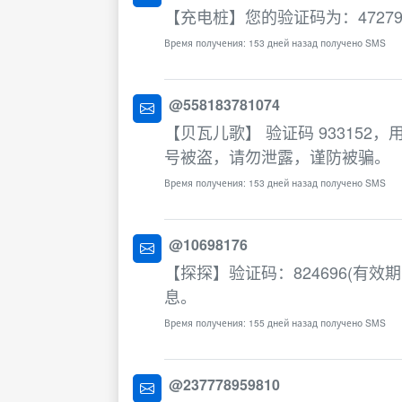
【充电桩】您的验证码为：47279
Время получения: 153 дней назад получено SMS
@558183781074
【贝瓦儿歌】 验证码 93315
号被盗，请勿泄露，谨防被骗。
Время получения: 153 дней назад получено SMS
@10698176
【探探】验证码：824696(有
息。
Время получения: 155 дней назад получено SMS
@237778959810