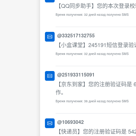
【QQ同步助手】您的本次登录校验
Время получения: 32 дней назад получено SMS
@332517132755
【小盒课堂】245191短信登录
Время получения: 32 дней назад получено SMS
@251933115091
【京东到家】您的注册验证码是 
作。
Время получения: 36 дней назад получено SMS
@10693042
【快递员】您的注册验证码是 5