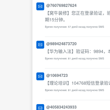
@760769827624
【窝牛装修】您正在登录验证，验
期15分钟。
Время получения: 57 дней назад получено SMS
@989424873720
【华为输入法】验证码：9894
Время получения: 81 дней назад получено SMS
@10694723
【理论培训】104768短信登录
Время получения: 81 дней назад получено SMS
@405834243933