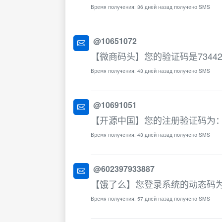
Время получения: 36 дней назад получено SMS
@10651072
【微商码头】您的验证码是7344
Время получения: 43 дней назад получено SMS
@10691051
【开源中国】您的注册验证码为：6
Время получения: 43 дней назад получено SMS
@602397933887
【饿了么】您登录系统的动态码为
Время получения: 57 дней назад получено SMS