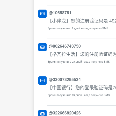
@10658781
【小伴龙】您的注册验证码是 4
Время получения: 7 дней назад получено SMS
@802646743750
【格瓦拉生活】您的注册验证码为：
Время получения: 23 дней назад получено SMS
@330073295534
【中国银行】您的登录验证码是7
Время получения: 23 дней назад получено SMS
@322666820426