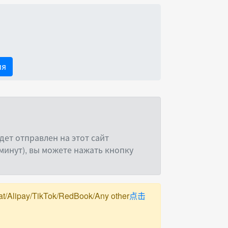
ия
ет отправлен на этот сайт
минут), вы можете нажать кнопку
pay/TikTok/RedBook/Any other
点击