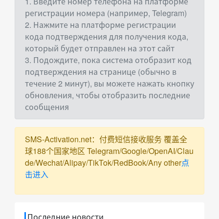
1. Введите номер телефона на платформе
регистрации номера (например, Telegram)
2. Нажмите на платформе регистрации
кода подтверждения для получения кода,
который будет отправлен на этот сайт
3. Подождите, пока система отобразит код
подтверждения на странице (обычно в
течение 2 минут), вы можете нажать кнопку
обновления, чтобы отобразить последние
сообщения
SMS-Activation.net：付费短信接收服务 覆盖全
球188个国家地区 Telegram/Google/OpenAI/Clau
de/Wechat/Alipay/TikTok/RedBook/Any other
点
击进入
Последние новости