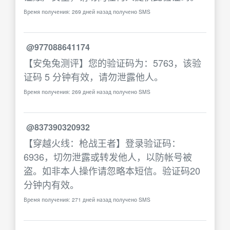
Время получения: 269 дней назад получено SMS
@977088641174
【安兔兔测评】您的验证码为：5763，该验
证码 5 分钟有效，请勿泄露他人。
Время получения: 269 дней назад получено SMS
@837390320932
【穿越火线：枪战王者】登录验证码：
6936，切勿泄露或转发他人，以防帐号被
盗。如非本人操作请忽略本短信。验证码20
分钟内有效。
Время получения: 271 дней назад получено SMS