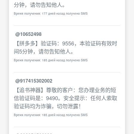
分钟，请勿告知他人。
Время получения: 177 дней назад получено SMS
@10652498
【拼多多】验证码：9556，本验证码有效时
间5分钟，请勿告知他人。
Время получения: 185 дней назад получено SMS
@917415302002
【追书神器】尊敬的客户：您办理业务的短
信验证码是：9490。安全提示：任何人索取
验证码均为诈骗，切勿泄露！
Время получения: 185 дней назад получено SMS