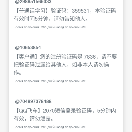
@298851566033
【普通话学习】验证码：359531，本验证码
有效时间5分钟，请勿告知他人。
Время получения: 200 дней назад получено SMS
@10653854
【客户通】您的注册验证码是 7836，请不要
把验证码泄漏给其他人，如非本人请勿操
作。
Время получения: 200 дней назад получено SMS
@704897378488
【QQ飞车】2070短信登录验证码，5分钟内
有效，请勿泄露。
Время получения: 203 дней назад получено SMS