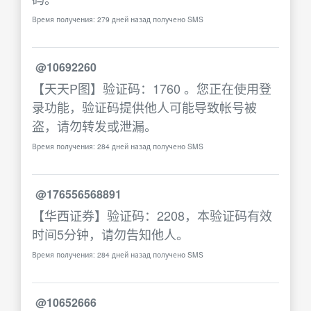
Время получения: 279 дней назад получено SMS
@10692260
【天天P图】验证码：1760 。您正在使用登
录功能，验证码提供他人可能导致帐号被
盗，请勿转发或泄漏。
Время получения: 284 дней назад получено SMS
@176556568891
【华西证券】验证码：2208，本验证码有效
时间5分钟，请勿告知他人。
Время получения: 284 дней назад получено SMS
@10652666