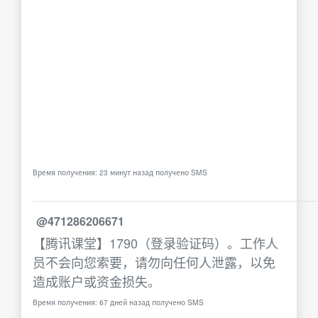
Время получения: 23 минут назад получено SMS
@471286206671
【腾讯课堂】1790（登录验证码）。工作人
员不会向您索要，请勿向任何人泄露，以免
造成账户或资金损失。
Время получения: 67 дней назад получено SMS