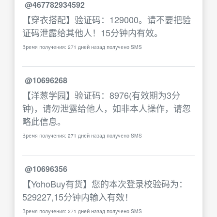
@467782934592
【穿衣搭配】验证码：129000。请不要把验
证码泄露给其他人！15分钟内有效。
Время получения: 271 дней назад получено SMS
@10696268
【洋葱学园】验证码：8976(有效期为3分
钟)，请勿泄露给他人，如非本人操作，请忽
略此信息。
Время получения: 271 дней назад получено SMS
@10696356
【YohoBuy有货】您的本次登录校验码为：
529227,15分钟内输入有效！
Время получения: 271 дней назад получено SMS