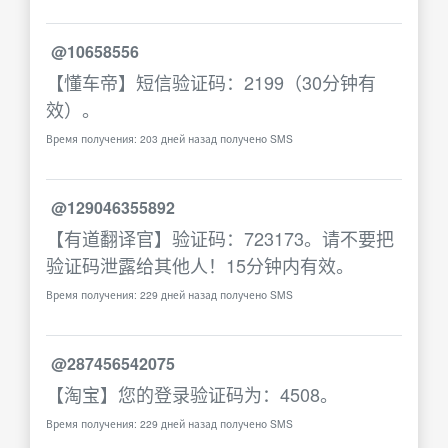
@10658556
【懂车帝】短信验证码：2199（30分钟有
效）。
Время получения: 203 дней назад получено SMS
@129046355892
【有道翻译官】验证码：723173。请不要把
验证码泄露给其他人！15分钟内有效。
Время получения: 229 дней назад получено SMS
@287456542075
【淘宝】您的登录验证码为：4508。
Время получения: 229 дней назад получено SMS