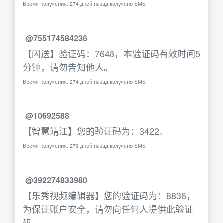
Время получения: 274 дней назад получено SMS
@755174584236
【闪送】验证码：7648，本验证码有效时间5
分钟，请勿告知他人。
Время получения: 274 дней назад получено SMS
@10692588
【智慧靖江】您的验证码为：3422。
Время получения: 279 дней назад получено SMS
@392274833980
【乐秀视频编辑器】您的验证码为：8836，
为保证账户安全，请勿向任何人提供此验证
码。