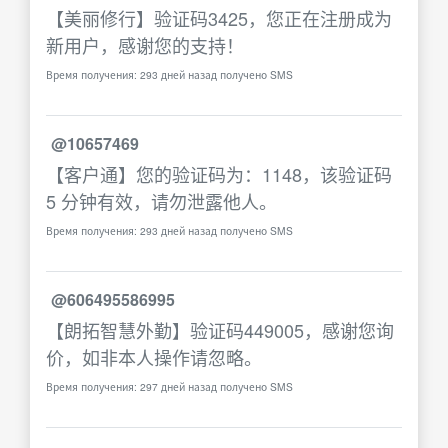
【美丽修行】验证码3425，您正在注册成为
新用户，感谢您的支持！
Время получения: 293 дней назад получено SMS
@10657469
【客户通】您的验证码为：1148，该验证码
5 分钟有效，请勿泄露他人。
Время получения: 293 дней назад получено SMS
@606495586995
【朗拓智慧外勤】验证码449005，感谢您询
价，如非本人操作请忽略。
Время получения: 297 дней назад получено SMS