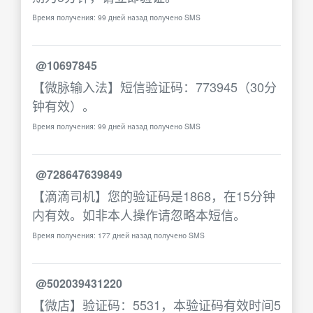
Время получения: 99 дней назад получено SMS
@10697845
【微脉输入法】短信验证码：773945（30分
钟有效）。
Время получения: 99 дней назад получено SMS
@728647639849
【滴滴司机】您的验证码是1868，在15分钟
内有效。如非本人操作请忽略本短信。
Время получения: 177 дней назад получено SMS
@502039431220
【微店】验证码：5531，本验证码有效时间5