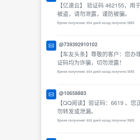
【亿速云】 验证码 462155
被盗，请勿泄露，谨防被骗。
Время получения: 654 дней назад получено SMS
@739392910102
【车友头条】尊敬的客户：您办理
证码均为诈骗，切勿泄露！
Время получения: 654 дней назад получено SMS
@10658883
【QQ阅读】验证码：6619 
勿转发或泄漏。
Время получения: 655 дней назад получено SMS