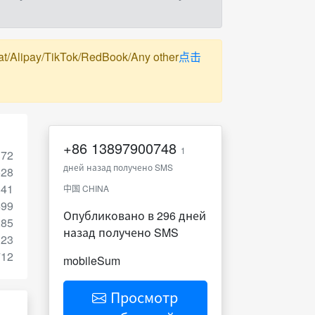
pay/TikTok/RedBook/Any other
点击
+86
13897900748
1
372
дней назад получено SMS
628
841
中国 CHINA
499
Опубликовано в 296 дней
285
назад получено SMS
123
712
mobileSum
Просмотр