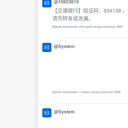
@10653619
【交通银行】验证码：93413
请勿转发或泄漏。
Время получения: 655 дней назад получено SMS
@System
Время получения: 4 минут назад получено SMS
@System