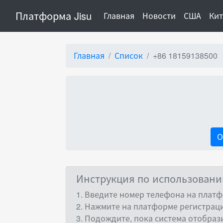
Платформа Jisu
(current)
Главная
Новости
США
Ки
Главная
Список
+86 18159138500
О
Инструкция по использован
1. Введите номер телефона на платф
2. Нажмите на платформе регистраци
3. Подождите, пока система отобраз