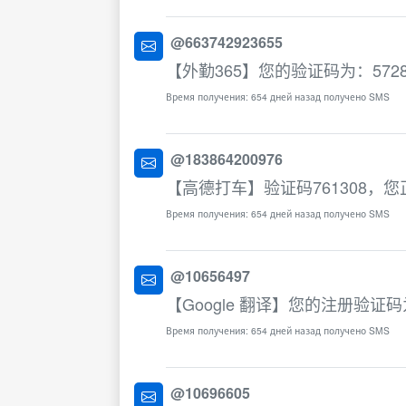
@663742923655
【外勤365】您的验证码为：57
Время получения: 654 дней назад получено SMS
@183864200976
【高德打车】验证码761308
Время получения: 654 дней назад получено SMS
@10656497
【Google 翻译】您的注册验证码
Время получения: 654 дней назад получено SMS
@10696605