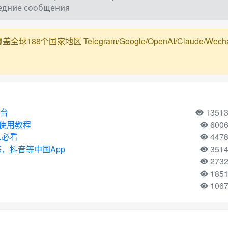
ледние сообщения
188个国家地区 Telegram/Google/OpenAI/Claude/Wechat/Ali
平台
1351
机号使用教程
600
人必看
447
，抖音等中国App
351
273
185
106