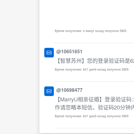
Время получения: 4 минут назад получено SMS
@10651651
【智慧苏州】您的登录验证码是6
Время получения: 657 дней назад получено SMS
@10698477
【MarryU相亲征婚】登录验证
作请忽略本短信。验证码20分钟
Время получения: 657 дней назад получено SMS