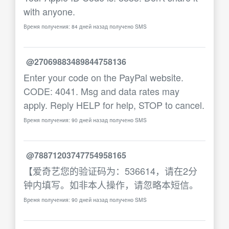
with anyone.
Время получения: 84 дней назад получено SMS
@27069883489844758136
Enter your code on the PayPal website.
CODE: 4041. Msg and data rates may
apply. Reply HELP for help, STOP to cancel.
Время получения: 90 дней назад получено SMS
@78871203747754958165
【爱奇艺您的验证码为：536614，请在2分
钟内填写。如非本人操作，请忽略本短信。
Время получения: 90 дней назад получено SMS