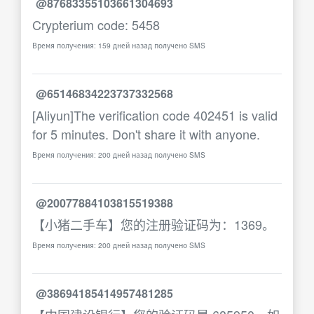
@87683355103661304693
Crypterium code: 5458
Время получения: 159 дней назад получено SMS
@65146834223737332568
[Aliyun]The verification code 402451 is valid
for 5 minutes. Don't share it with anyone.
Время получения: 200 дней назад получено SMS
@20077884103815519388
【小猪二手车】您的注册验证码为：1369。
Время получения: 200 дней назад получено SMS
@38694185414957481285