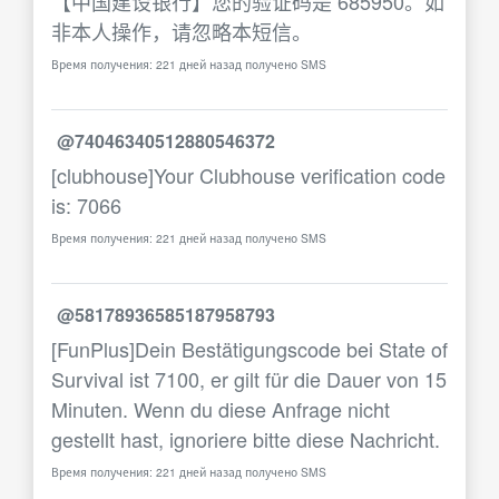
【中国建设银行】您的验证码是 685950。如
非本人操作，请忽略本短信。
Время получения: 221 дней назад получено SMS
@74046340512880546372
[clubhouse]Your Clubhouse verification code
is: 7066
Время получения: 221 дней назад получено SMS
@58178936585187958793
[FunPlus]Dein Bestätigungscode bei State of
Survival ist 7100, er gilt für die Dauer von 15
Minuten. Wenn du diese Anfrage nicht
gestellt hast, ignoriere bitte diese Nachricht.
Время получения: 221 дней назад получено SMS