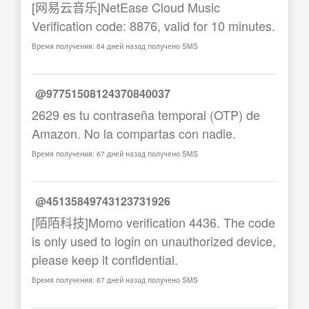
[网易云音乐]NetEase Cloud Music
Verification code: 8876, valid for 10 minutes.
Время получения: 64 дней назад получено SMS
@97751508124370840037
2629 es tu contraseña temporal (OTP) de
Amazon. No la compartas con nadie.
Время получения: 67 дней назад получено SMS
@45135849743123731926
[陌陌科技]Momo verification 4436. The code
is only used to login on unauthorized device,
please keep it confidential.
Время получения: 67 дней назад получено SMS