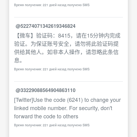
Время получения: 221 дней назад получено SMS
@52274071342619346824
【微车】验证码：8415，请在15分钟内完成
验证。为保证账号安全，请勿将此验证码提
供给其他人。如非本人操作，请忽略此条信
息。
Время получения: 221 дней назад получено SMS
@33229088564904863110
[Twitter]Use the code (6241) to change your
linked mobile number. For security, don't
forward the code to others
Время получения: 221 дней назад получено SMS