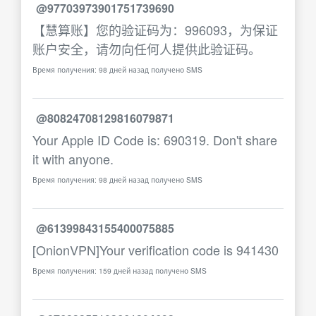
@97703973901751739690
【慧算账】您的验证码为：996093，为保证
账户安全，请勿向任何人提供此验证码。
Время получения: 98 дней назад получено SMS
@80824708129816079871
Your Apple ID Code is: 690319. Don't share
it with anyone.
Время получения: 98 дней назад получено SMS
@61399843155400075885
[OnionVPN]Your verification code is 941430
Время получения: 159 дней назад получено SMS