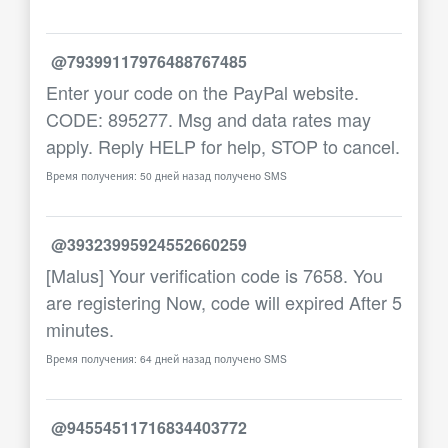
@79399117976488767485
Enter your code on the PayPal website.
CODE: 895277. Msg and data rates may
apply. Reply HELP for help, STOP to cancel.
Время получения: 50 дней назад получено SMS
@39323995924552660259
[Malus] Your verification code is 7658. You
are registering Now, code will expired After 5
minutes.
Время получения: 64 дней назад получено SMS
@94554511716834403772