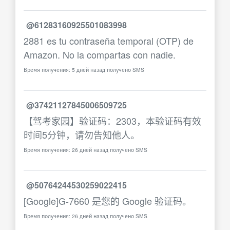
@61283160925501083998
2881 es tu contraseña temporal (OTP) de
Amazon. No la compartas con nadie.
Время получения: 5 дней назад получено SMS
@37421127845006509725
【驾考家园】验证码：2303，本验证码有效
时间5分钟，请勿告知他人。
Время получения: 26 дней назад получено SMS
@50764244530259022415
[Google]G-7660 是您的 Google 验证码。
Время получения: 26 дней назад получено SMS