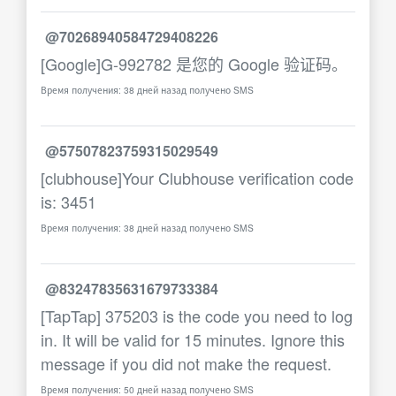
@70268940584729408226
[Google]G-992782 是您的 Google 验证码。
Время получения: 38 дней назад получено SMS
@57507823759315029549
[clubhouse]Your Clubhouse verification code
is: 3451
Время получения: 38 дней назад получено SMS
@83247835631679733384
[TapTap] 375203 is the code you need to log
in. It will be valid for 15 minutes. Ignore this
message if you did not make the request.
Время получения: 50 дней назад получено SMS