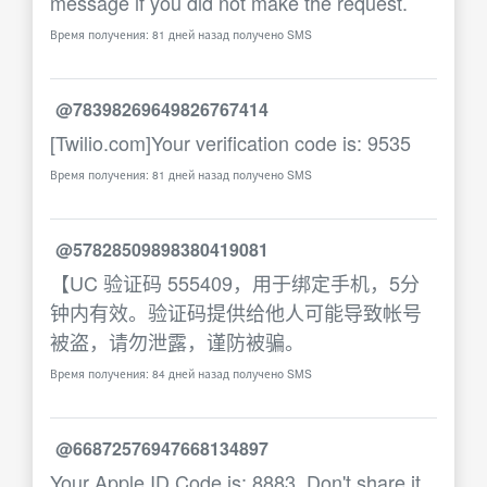
message if you did not make the request.
Время получения: 81 дней назад получено SMS
@78398269649826767414
[Twilio.com]Your verification code is: 9535
Время получения: 81 дней назад получено SMS
@57828509898380419081
【UC 验证码 555409，用于绑定手机，5分
钟内有效。验证码提供给他人可能导致帐号
被盗，请勿泄露，谨防被骗。
Время получения: 84 дней назад получено SMS
@66872576947668134897
Your Apple ID Code is: 8883. Don't share it