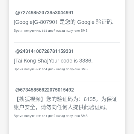
@72749852073953044991
[Google]G-807901 是您的 Google 验证码。
Время получения: 653 дней назад получено SMS
@24314100728781159331
[Tai Kong Sha]Your code is 3386.
Время получения: 654 дней назад получено SMS
@67345856622075015492
【搜狐视频】您的验证码为：6135，为保证
账户安全，请勿向任何人提供此验证码。
Время получения: 654 дней назад получено SMS