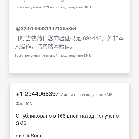
Время получения: 655 дней назад получено SMS
@32379968311921395854
【叮当快药】您的验证码是 691446。如非本
人操作，请忽略本短信。
Время получения: 656 дней назад получено SMS
+1
2944966357
7 дней назад получено SMS
美国 USA
Опубликовано в 166 дней назад получено
SMS
mobileSum