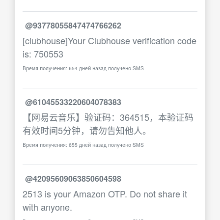
@93778055847474766262
[clubhouse]Your Clubhouse verification code
is: 750553
Время получения: 654 дней назад получено SMS
@61045533220604078383
【网易云音乐】验证码：364515，本验证码
有效时间5分钟，请勿告知他人。
Время получения: 655 дней назад получено SMS
@42095609063850604598
2513 is your Amazon OTP. Do not share it
with anyone.