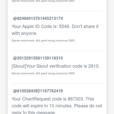
Время получения: 655 дней назад получено SMS
@82466913761445213174
Your Apple ID Code is: 5546. Don't share it
with anyone.
Время получения: 655 дней назад получено SMS
@20132913581139118315
[Skout]Your Skout verification code is 2910.
Время получения: 655 дней назад получено SMS
@61052843921197762419
Your ChartRequest code is 887303. This
code will expire in 10 minutes. Please do not
reply to this message.