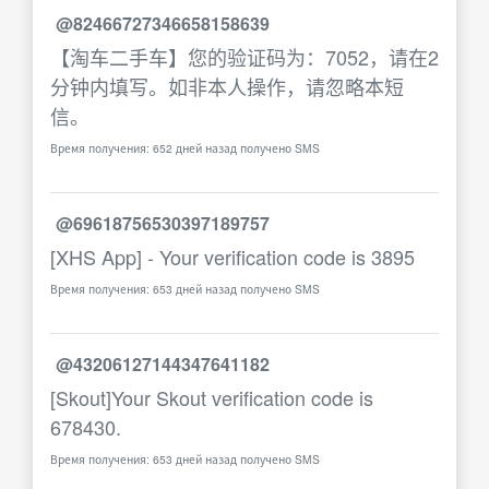
@82466727346658158639
【淘车二手车】您的验证码为：7052，请在2
分钟内填写。如非本人操作，请忽略本短
信。
Время получения: 652 дней назад получено SMS
@69618756530397189757
[XHS App] - Your verification code is 3895
Время получения: 653 дней назад получено SMS
@43206127144347641182
[Skout]Your Skout verification code is
678430.
Время получения: 653 дней назад получено SMS