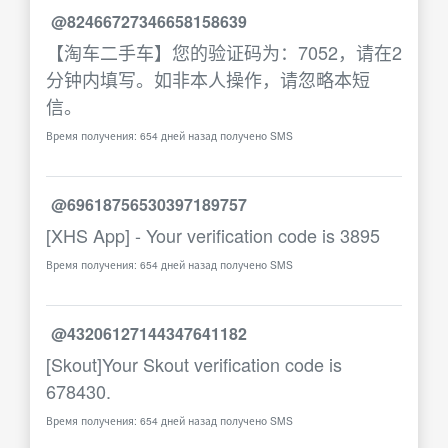
@82466727346658158639
【淘车二手车】您的验证码为：7052，请在2
分钟内填写。如非本人操作，请忽略本短
信。
Время получения: 654 дней назад получено SMS
@69618756530397189757
[XHS App] - Your verification code is 3895
Время получения: 654 дней назад получено SMS
@43206127144347641182
[Skout]Your Skout verification code is
678430.
Время получения: 654 дней назад получено SMS