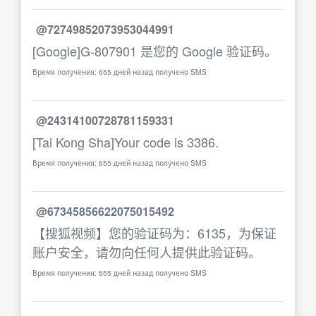
@72749852073953044991
[Google]G-807901 是您的 Google 验证码。
Время получения: 655 дней назад получено SMS
@24314100728781159331
[Tai Kong Sha]Your code is 3386.
Время получения: 655 дней назад получено SMS
@67345856622075015492
【搜狐视频】您的验证码为：6135，为保证
账户安全，请勿向任何人提供此验证码。
Время получения: 655 дней назад получено SMS