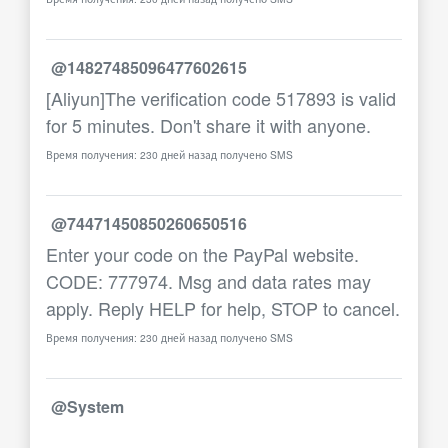
@14827485096477602615
[Aliyun]The verification code 517893 is valid
for 5 minutes. Don't share it with anyone.
Время получения: 230 дней назад получено SMS
@74471450850260650516
Enter your code on the PayPal website.
CODE: 777974. Msg and data rates may
apply. Reply HELP for help, STOP to cancel.
Время получения: 230 дней назад получено SMS
@System