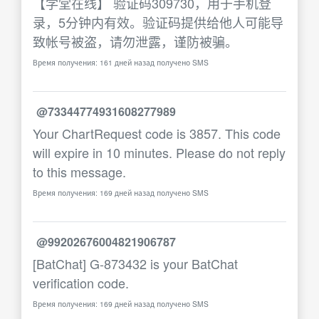
【学堂在线】 验证码309730，用于手机登
录，5分钟内有效。验证码提供给他人可能导
致帐号被盗，请勿泄露，谨防被骗。
Время получения: 161 дней назад получено SMS
@73344774931608277989
Your ChartRequest code is 3857. This code
will expire in 10 minutes. Please do not reply
to this message.
Время получения: 169 дней назад получено SMS
@99202676004821906787
[BatChat] G-873432 is your BatChat
verification code.
Время получения: 169 дней назад получено SMS