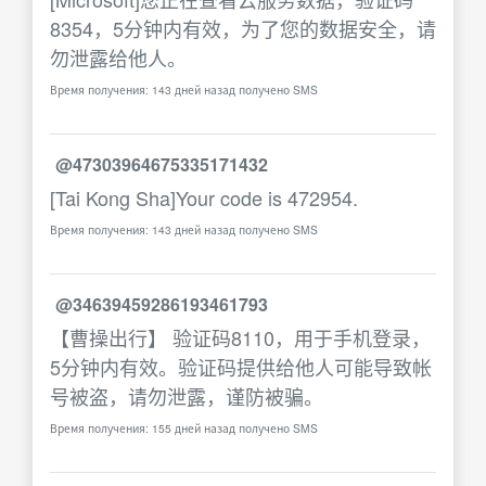
8354，5分钟内有效，为了您的数据安全，请
勿泄露给他人。
Время получения: 143 дней назад получено SMS
@47303964675335171432
[Tai Kong Sha]Your code is 472954.
Время получения: 143 дней назад получено SMS
@34639459286193461793
【曹操出行】 验证码8110，用于手机登录，
5分钟内有效。验证码提供给他人可能导致帐
号被盗，请勿泄露，谨防被骗。
Время получения: 155 дней назад получено SMS