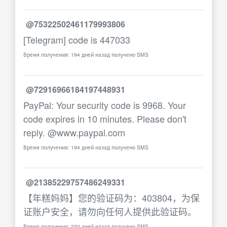
@75322502461179993806
[Telegram] code is 447033
Время получения: 194 дней назад получено SMS
@72916966184197448931
PayPal: Your security code is 9968. Your
code expires in 10 minutes. Please don't
reply. @www.paypal.com
Время получения: 194 дней назад получено SMS
@21385229757486249331
【年糕妈妈】您的验证码为：403804，为保
证账户安全，请勿向任何人提供此验证码。
Время получения: 230 дней назад получено SMS