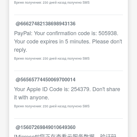
Время получения: 230 дней назад получено SMS
@66627482138698943136
PayPal: Your confirmation code is: 505938.
Your code expires in 5 minutes. Please don't
reply.
Время получения: 230 дней назад получено SMS
@56565774450069700014
Your Apple ID Code is: 254379. Don't share
it with anyone.
Время получения: 230 дней назад получено SMS
@15607269849010649360
[Microsoft]您正在查看云服务数据，验证码