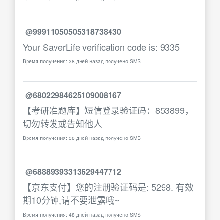
@99911050505318738430
Your SaverLife verification code is: 9335
Время получения: 38 дней назад получено SMS
@68022984625109008167
【考研准题库】短信登录验证码：853899，
切勿转发或告知他人
Время получения: 38 дней назад получено SMS
@68889393313629447712
【京东支付】您的注册验证码是: 5298. 有效
期10分钟,请不要泄露哦~
Время получения: 48 дней назад получено SMS