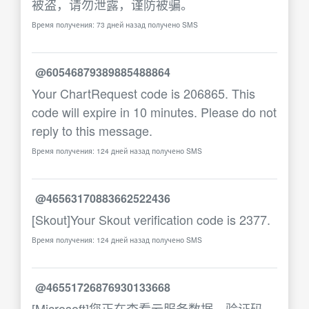
被盗，请勿泄露，谨防被骗。
Время получения: 73 дней назад получено SMS
@60546879389885488864
Your ChartRequest code is 206865. This
code will expire in 10 minutes. Please do not
reply to this message.
Время получения: 124 дней назад получено SMS
@46563170883662522436
[Skout]Your Skout verification code is 2377.
Время получения: 124 дней назад получено SMS
@46551726876930133668
[Microsoft]您正在查看云服务数据，验证码