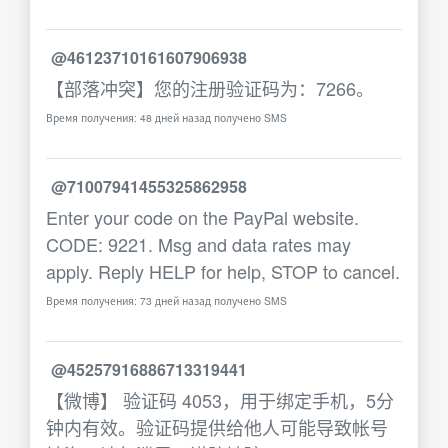
@46123710161607906938
【部落冲突】您的注册验证码为：7266。
Время получения: 48 дней назад получено SMS
@71007941455325862958
Enter your code on the PayPal website.
CODE: 9221. Msg and data rates may
apply. Reply HELP for help, STOP to cancel.
Время получения: 73 дней назад получено SMS
@45257916886713319441
【微博】 验证码 4053，用于绑定手机，5分
钟内有效。验证码提供给他人可能导致帐号