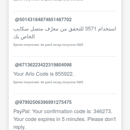
@50143184874851487702
استخدام 3571 للتحقق من معرّف متصل سكايب
الخاص بك
Время получения: 66 дней назад получено SMS
@67136223422319804098
Your Arlo Code is 855922.
Время получения: 66 дней назад получено SMS
@97992506396991275475
PayPal: Your confirmation code is: 346273.
Your code expires in 5 minutes. Please don't
reply.