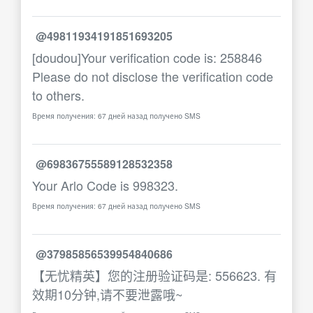
@49811934191851693205
[doudou]Your verification code is: 258846
Please do not disclose the verification code
to others.
Время получения: 67 дней назад получено SMS
@69836755589128532358
Your Arlo Code is 998323.
Время получения: 67 дней назад получено SMS
@37985856539954840686
【无忧精英】您的注册验证码是: 556623. 有
效期10分钟,请不要泄露哦~