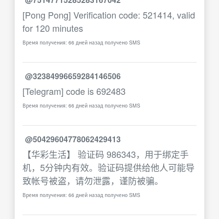
[Pong Pong] Verification code: 521414, valid
for 120 minutes
Время получения: 66 дней назад получено SMS
@32384996659284146506
[Telegram] code is 692483
Время получения: 66 дней назад получено SMS
@50429604778062429413
【华彩生活】 验证码 986343，用于绑定手
机，5分钟内有效。验证码提供给他人可能导
致帐号被盗，请勿泄露，谨防被骗。
Время получения: 66 дней назад получено SMS