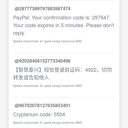
@28777389797883987474
PayPal: Your confirmation code is: 297647.
Your code expires in 5 minutes. Please don't
reply.
Время получения: 67 дней назад получено SMS
@92028468152773346496
【智慧泰兴】短信登录验证码：4922，切勿
转发或告知他人
Время получения: 67 дней назад получено SMS
@90702078127635853401
Crypterium code: 5504
Время получения: 67 дней назад получено SMS