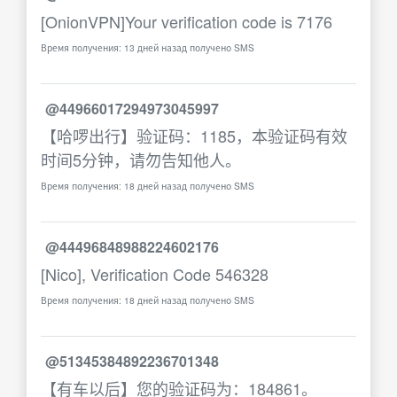
[OnionVPN]Your verification code is 7176
Время получения: 13 дней назад получено SMS
@44966017294973045997
【哈啰出行】验证码：1185，本验证码有效
时间5分钟，请勿告知他人。
Время получения: 18 дней назад получено SMS
@44496848988224602176
[Nico], Verification Code 546328
Время получения: 18 дней назад получено SMS
@51345384892236701348
【有车以后】您的验证码为：184861。