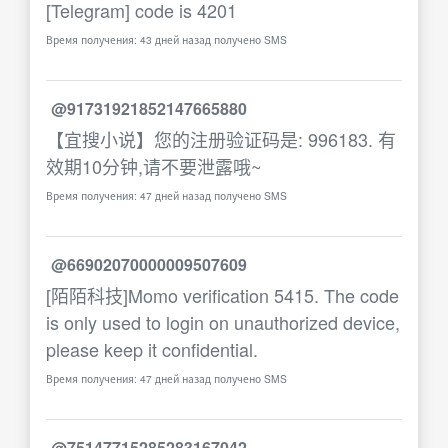
[Telegram] code is 4201
Время получения: 43 дней назад получено SMS
@91731921852147665880
【宜搜小说】您的注册验证码是: 996183. 有
效期10分钟,请不要泄露哦~
Время получения: 47 дней назад получено SMS
@66902070000009507609
[陌陌科技]Momo verification 5415. The code
is only used to login on unauthorized device,
please keep it confidential.
Время получения: 47 дней назад получено SMS
@75147715285283167042