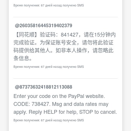
Время получения: 67 дней назад получено SMS
@26035816445319402379
【同花顺】验证码：841427，请在15分钟内
完成验证。为保证账号安全，请勿将此验证
码提供给其他人。如非本人操作，请忽略此
条信息。
Время получения: 67 дней назад получено SMS
@87373632418812113088
Enter your code on the PayPal website.
CODE: 738427. Msg and data rates may
apply. Reply HELP for help, STOP to cancel.
Время получения: 67 дней назад получено SMS