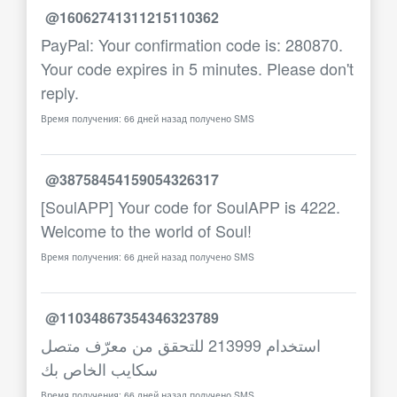
@16062741311215110362
PayPal: Your confirmation code is: 280870.
Your code expires in 5 minutes. Please don't
reply.
Время получения: 66 дней назад получено SMS
@38758454159054326317
[SoulAPP] Your code for SoulAPP is 4222.
Welcome to the world of Soul!
Время получения: 66 дней назад получено SMS
@11034867354346323789
استخدام 213999 للتحقق من معرّف متصل
سكايب الخاص بك
Время получения: 66 дней назад получено SMS