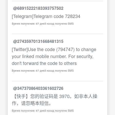
@68915222183393757502
[Telegram]Telegram code 728234
Время получения: 67 дней назад получено SMS
@27435970131668481315
[Twitter]Use the code (794747) to change
your linked mobile number. For security,
don't forward the code to others
Время получения: 67 дней назад получено SMS
@34737086403361602726
【快手】您的验证码是 3970。如非本人操
作，请忽略本短信。
Время получения: 67 дней назад получено SMS