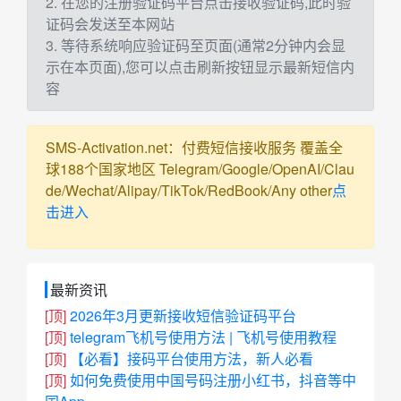
2. 在您的注册验证码平台点击接收验证码,此时验
证码会发送至本网站
3. 等待系统响应验证码至页面(通常2分钟内会显
示在本页面),您可以点击刷新按钮显示最新短信内
容
SMS-Activation.net：付费短信接收服务 覆盖全
球188个国家地区 Telegram/Google/OpenAI/Clau
de/Wechat/Alipay/TikTok/RedBook/Any other
点
击进入
最新资讯
[顶]
2026年3月更新接收短信验证码平台
[顶]
telegram飞机号使用方法 | 飞机号使用教程
[顶]
【必看】接码平台使用方法，新人必看
[顶]
如何免费使用中国号码注册小红书，抖音等中