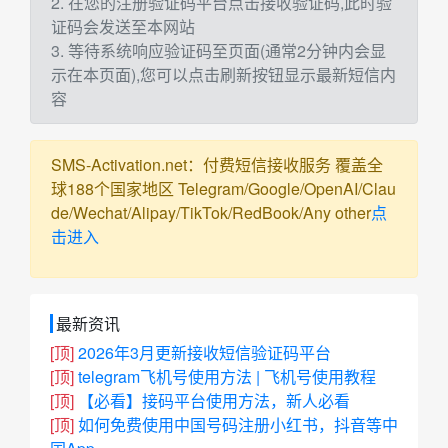
2. 在您的注册验证码平台点击接收验证码,此时验
证码会发送至本网站
3. 等待系统响应验证码至页面(通常2分钟内会显
示在本页面),您可以点击刷新按钮显示最新短信内
容
SMS-Activation.net：付费短信接收服务 覆盖全
球188个国家地区 Telegram/Google/OpenAI/Clau
de/Wechat/Alipay/TikTok/RedBook/Any other
点
击进入
最新资讯
[顶]
2026年3月更新接收短信验证码平台
[顶]
telegram飞机号使用方法 | 飞机号使用教程
[顶]
【必看】接码平台使用方法，新人必看
[顶]
如何免费使用中国号码注册小红书，抖音等中